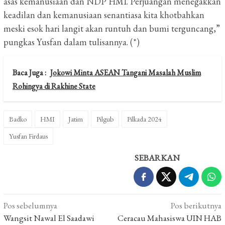
asas kemanusiaan dan NDP HMI. Perjuangan menegakkan
keadilan dan kemanusiaan senantiasa kita khotbahkan
meski esok hari langit akan runtuh dan bumi terguncang,”
pungkas Yusfan dalam tulisannya. (*)
Baca Juga :
Jokowi Minta ASEAN Tangani Masalah Muslim
Rohingya di Rakhine State
Badko
HMI
Jatim
Pilgub
Pilkada 2024
Yusfan Firdaus
SEBARKAN
Navigasi
Pos sebelumnya
Pos berikutnya
pos
Wangsit Nawal El Saadawi
Ceracau Mahasiswa UIN HAB