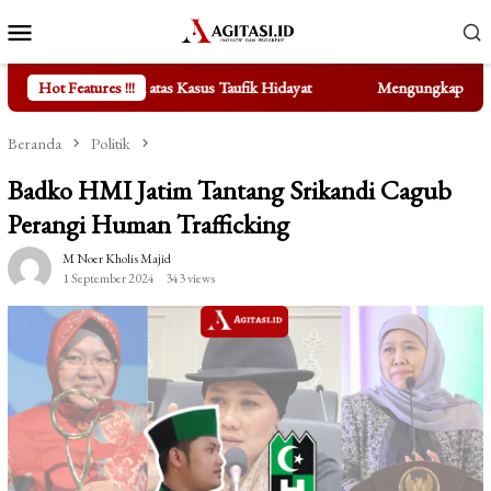
Loncat
Menu
ke
Mobile
konten
asus Taufik Hidayat
Hot Features !!!
Mengungkap Fakta di Balik Bertenggerny
Beranda
Politik
Badko HMI Jatim Tantang Srikandi Cagub
Perangi Human Trafficking
M Noer Kholis Majid
1 September 2024
343 views