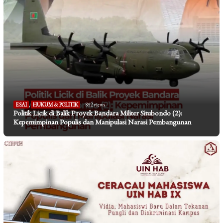
ESAI
,
HUKUM & POLITIK
852 views
Politik Licik di Balik Proyek Bandara Militer Situbondo (2):
Kepemimpinan Populis dan Manipulasi Narasi Pembangunan