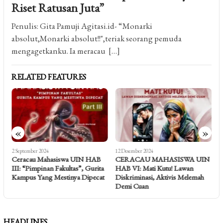
Riset Ratusan Juta”
Penulis: Gita Pamuji Agitasi.id- “Monarki
absolut,Monarki absolut!!",teriak seorang pemuda
mengagetkanku. Ia meracau […]
RELATED FEATURES
«
»
2 September 2024
12 Desember 2024
2
N
Ceracau Mahasiswa UIN HAB
CERACAU MAHASISWA UIN
J
III: “Pimpinan Fakultas”, Gurita
HAB VI: Mati Kutu! Lawan
S
Kampus Yang Mestinya Dipecat
Diskriminasi, Aktivis Melemah
Demi Cuan
HEADLINES