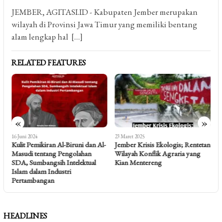
JEMBER, AGITASI.ID - Kabupaten Jember merupakan
wilayah di Provinsi Jawa Timur yang memiliki bentang
alam lengkap hal […]
RELATED FEATURES
«
»
16 Juni 2024
23 Maret 2025
2
,
Kulit Pemikiran Al-Biruni dan Al-
Jember Krisis Ekologis; Rentetan
B
Masudi tentang Pengolahan
Wilayah Konflik Agraria yang
SDA, Sumbangsih Intelektual
Kian Mentereng
Islam dalam Industri
Pertambangan
HEADLINES