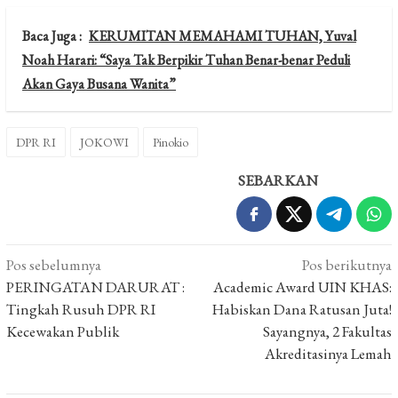
Baca Juga :
KERUMITAN MEMAHAMI TUHAN, Yuval
Noah Harari: “Saya Tak Berpikir Tuhan Benar-benar Peduli
Akan Gaya Busana Wanita”
DPR RI
JOKOWI
Pinokio
SEBARKAN
Navigasi
Pos sebelumnya
Pos berikutnya
pos
PERINGATAN DARURAT :
Academic Award UIN KHAS:
Tingkah Rusuh DPR RI
Habiskan Dana Ratusan Juta!
Kecewakan Publik
Sayangnya, 2 Fakultas
Akreditasinya Lemah