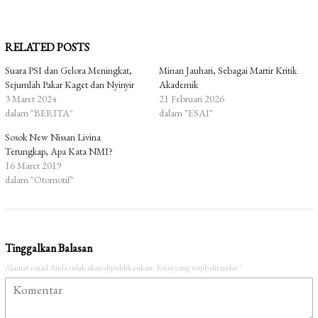
RELATED POSTS
Suara PSI dan Gelora Meningkat,
Minan Jauhari, Sebagai Martir Kritik
Sejumlah Pakar Kaget dan Nyinyir
Akademik
3 Maret 2024
21 Februari 2026
dalam "BERITA"
dalam "ESAI"
Sosok New Nissan Livina
Terungkap, Apa Kata NMI?
16 Maret 2019
dalam "Otomotif"
Tinggalkan Balasan
Alamat email Anda tidak akan dipublikasikan.
Ruas yang wajib ditandai
*