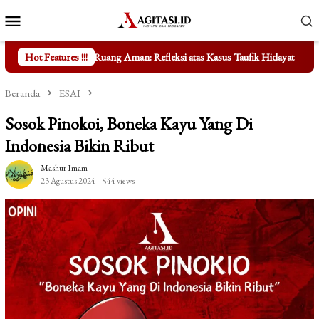
Loncat
Menu
ke
Mobile
konten
n: Refleksi atas Kasus Taufik Hidayat
Hot Features !!!
Mengungkap Fakta di Ba
Beranda
ESAI
Sosok Pinokoi, Boneka Kayu Yang Di
Indonesia Bikin Ribut
Mashur Imam
23 Agustus 2024
544 views