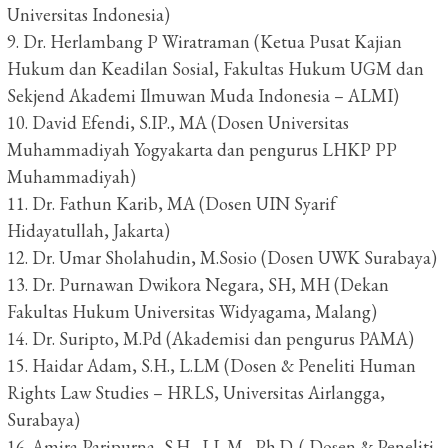
Universitas Indonesia)
9. Dr. Herlambang P Wiratraman (Ketua Pusat Kajian
Hukum dan Keadilan Sosial, Fakultas Hukum UGM dan
Sekjend Akademi Ilmuwan Muda Indonesia – ALMI)
10. David Efendi, S.IP., MA (Dosen Universitas
Muhammadiyah Yogyakarta dan pengurus LHKP PP
Muhammadiyah)
11. Dr. Fathun Karib, MA (Dosen UIN Syarif
Hidayatullah, Jakarta)
12. Dr. Umar Sholahudin, M.Sosio (Dosen UWK Surabaya)
13. Dr. Purnawan Dwikora Negara, SH, MH (Dekan
Fakultas Hukum Universitas Widyagama, Malang)
14. Dr. Suripto, M.Pd (Akademisi dan pengurus PAMA)
15. Haidar Adam, S.H., L.LM (Dosen & Peneliti Human
Rights Law Studies – HRLS, Universitas Airlangga,
Surabaya)
16. Amira Paripurna, S.H., LL.M., Ph.D. ( Dosen & Peneliti