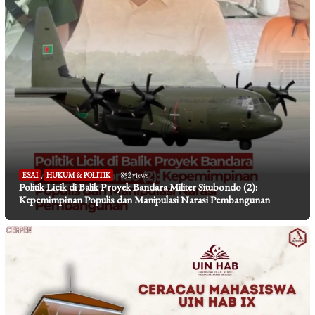
ESAI
,
HUKUM & POLITIK
852 views
Politik Licik di Balik Proyek Bandara Militer Situbondo (2):
Kepemimpinan Populis dan Manipulasi Narasi Pembangunan