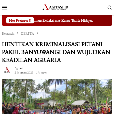
Loncat
Menu
ke
Mobile
konten
leksi atas Kasus Taufik Hidayat
Hot Features !!!
Mengungkap Fakta di Balik Be
Beranda
BERITA
HENTIKAN KRIMINALISASI PETANI
PAKEL BANYUWANGI DAN WUJUDKAN
KEADILAN AGRARIA
Agitasi
2 Februari 2023
194 views