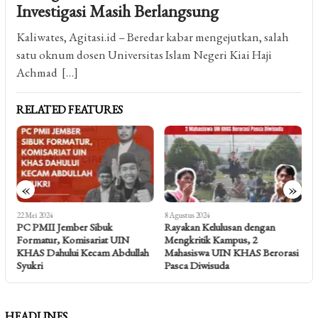
Investigasi Masih Berlangsung
Kaliwates, Agitasi.id – Beredar kabar mengejutkan, salah
satu oknum dosen Universitas Islam Negeri Kiai Haji
Achmad […]
RELATED FEATURES
«
»
22 Mei 2024
8 Agustus 2024
4
r
PC PMII Jember Sibuk
Rayakan Kelulusan dengan
P
Formatur, Komisariat UIN
Mengkritik Kampus, 2
B
KHAS Dahului Kecam Abdullah
Mahasiswa UIN KHAS Berorasi
M
Syukri
Pasca Diwisuda
P
HEADLINES