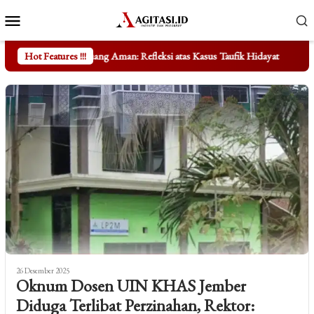
Loncat
Menu
ke
Mobile
konten
an: Refleksi atas Kasus Taufik Hidayat
Hot Features !!!
Mengungkap Fakta di Ba
26 Desember 2025
Oknum Dosen UIN KHAS Jember
Diduga Terlibat Perzinahan, Rektor: