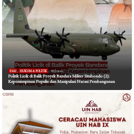
ESAI
,
HUKUM & POLITIK
852 views
Politik Licik di Balik Proyek Bandara Militer Situbondo (2):
Kepemimpinan Populis dan Manipulasi Narasi Pembangunan