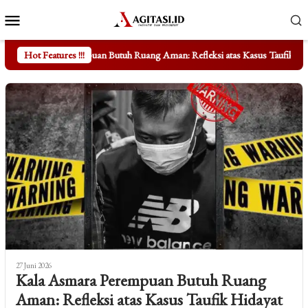
Loncat
Menu
ke
Mobile
konten
Butuh Ruang Aman: Refleksi atas Kasus Taufik Hidayat
Hot Features !!!
Mengungka
27 Juni 2026
Kala Asmara Perempuan Butuh Ruang
Aman: Refleksi atas Kasus Taufik Hidayat