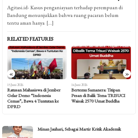
Agitasi.id- Kasus penganiayaan terhadap perempuan di
Bandung menunjukkan bahwa ruang pacaran belum
tentu aman hanya […]
RELATED FEATURES
«
»
15 Juni 2026
14 Juni 2026
2
Ratusan Mahasiswa di Jember
Bertemu Samanera: Titipan
D
Gelar Demo “Indonesia
Pesan di Balik Tema TRISUCI
K
Cemas”, Bawa 4 Tuntutan ke
Waisak 2570 Umat Buddha
R
DPRD
AGITASI
Minan Jauhari, Sebagai Martir Kritik Akademik