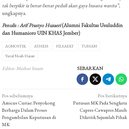
tak berpikir ia benar-benar peduli akan gaya busana wanita”,
ungkapnya.
Penulis : Arif Prastyo Huzaeri
(Alumni Fakultas Usuluddin
dan Humanioro UIN KHAS Jember)
AGNOSTIK
ATHEIS
FILSAFAT
TUHAN
Yuval Noah Harari
Editor: Mashur Imam
SEBARKAN
Navigasi
Pos sebelumnya
Pos berikutnya
pos
Amicus Curiae: Penyokong
Putusan MK Pada Sengketa
Berharga Dalam Proses
Capres-Cawapres Masih
Pengambilan Keputusan di
Dikritik Sejumlah Pihak
MK