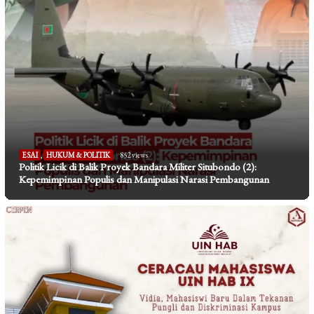
ESAI
,
HUKUM & POLITIK
852 views
Politik Licik di Balik Proyek Bandara Militer Situbondo (2):
Kepemimpinan Populis dan Manipulasi Narasi Pembangunan