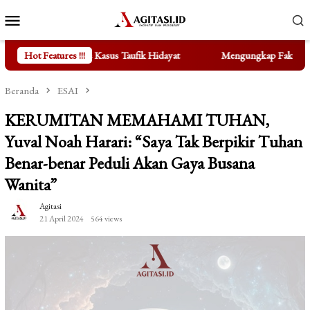
Loncat
Menu
ke
Mobile
konten
 Taufik Hidayat
Hot Features !!!
Mengungkap Fakta di Balik Bertenggernya UM
Beranda
ESAI
KERUMITAN MEMAHAMI TUHAN,
Yuval Noah Harari: “Saya Tak Berpikir Tuhan
Benar-benar Peduli Akan Gaya Busana
Wanita”
Agitasi
21 April 2024
564 views