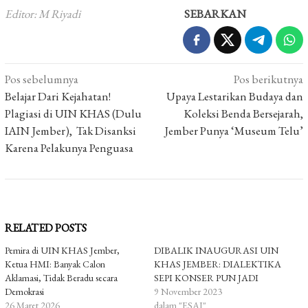
Editor: M Riyadi
SEBARKAN
Navigasi
Pos sebelumnya
Pos berikutnya
pos
Belajar Dari Kejahatan!
Upaya Lestarikan Budaya dan
Plagiasi di UIN KHAS (Dulu
Koleksi Benda Bersejarah,
IAIN Jember), Tak Disanksi
Jember Punya ‘Museum Telu’
Karena Pelakunya Penguasa
RELATED POSTS
Pemira di UIN KHAS Jember,
DIBALIK INAUGURASI UIN
Ketua HMI: Banyak Calon
KHAS JEMBER: DIALEKTIKA
Aklamasi, Tidak Beradu secara
SEPI KONSER PUN JADI
Demokrasi
9 November 2023
26 Maret 2026
dalam "ESAI"