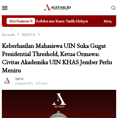
Loncat
Menu
ke
Mobile
konten
i atas Kasus Taufik Hidayat
Hot Features !!!
Mengungkap Fakta di Balik Berte
Beranda
BERITA
Keberhasilan Mahasiswa UIN Suka Gugat
Presidential Threshold, Ketua Ormawa:
Civitas Akademika UIN KHAS Jember Perlu
Meniru
Agitasi
6 Januari 2025
222 views