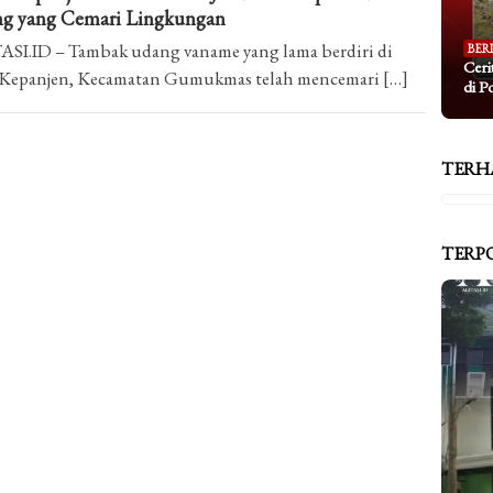
g yang Cemari Lingkungan
SI.ID – Tambak udang vaname yang lama berdiri di
BER
Ceri
 Kepanjen, Kecamatan Gumukmas telah mencemari […]
di P
TERH
TERP