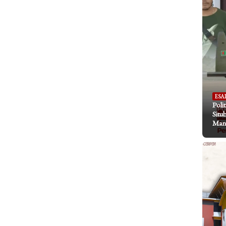
ESA
Poli
Situ
Mani