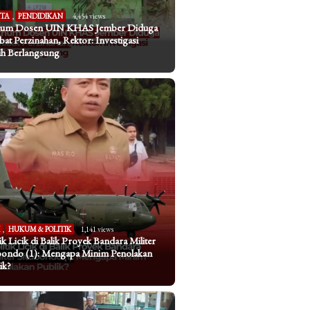
ITA
,
PENDIDIKAN
4,454 views
um Dosen UIN KHAS Jember Diduga
ibat Perzinahan, Rektor: Investigasi
h Berlangsung
I
,
HUKUM & POLITIK
1,141 views
tik Licik di Balik Proyek Bandara Militer
bondo (1): Mengapa Minim Penolakan
ik?