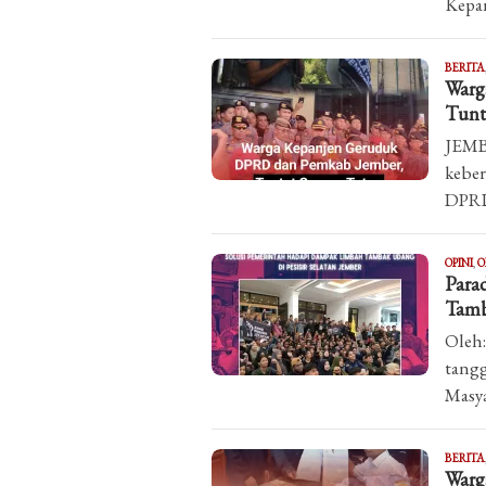
Kepan
BERITA
Warg
Tunt
JEMB
kebe
DPRD
OPINI
,
O
Para
Tamb
Oleh:
tangg
Masya
BERITA
Warg