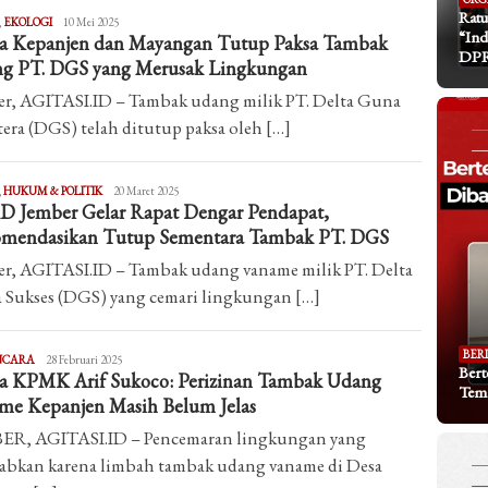
Ratu
Fadli
,
EKOLOGI
10 Mei 2025
“Ind
a Kepanjen dan Mayangan Tutup Paksa Tambak
Raghiel
DP
g PT. DGS yang Merusak Lingkungan
r, AGITASI.ID – Tambak udang milik PT. Delta Guna
tera (DGS) telah ditutup paksa oleh […]
Fadli
,
HUKUM & POLITIK
20 Maret 2025
 Jember Gelar Rapat Dengar Pendapat,
Raghiel
mendasikan Tutup Sementara Tambak PT. DGS
r, AGITASI.ID – Tambak udang vaname milik PT. Delta
Sukses (DGS) yang cemari lingkungan […]
BER
Agitasi
NCARA
28 Februari 2025
Bert
a KPMK Arif Sukoco: Perizinan Tambak Udang
Tem
me Kepanjen Masih Belum Jelas
ER, AGITASI.ID – Pencemaran lingkungan yang
abkan karena limbah tambak udang vaname di Desa