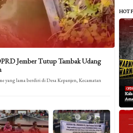
HOT 
 DPRD Jember Tutup Tambak Udang
n
e yang lama berdiri di Desa Kepanjen, Kecamatan
OPIN
Kal
Aman