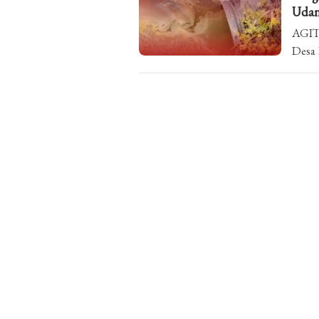
Udan
AGITA
Desa