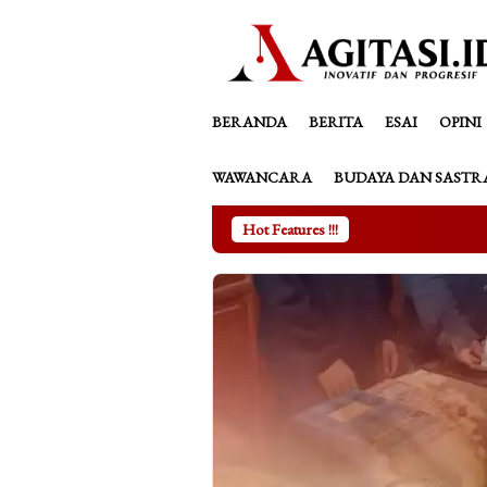
Loncat
tutup
ke
konten
BERANDA
BERITA
ESAI
OPINI
WAWANCARA
BUDAYA DAN SASTR
Hot Features !!!
Kala Asmara Peremp