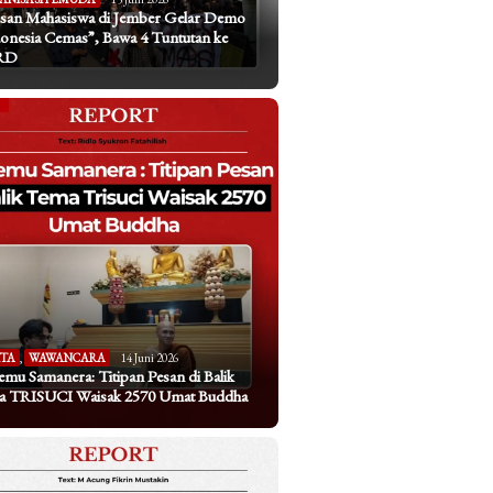
san Mahasiswa di Jember Gelar Demo
onesia Cemas”, Bawa 4 Tuntutan ke
RD
ITA
,
WAWANCARA
14 Juni 2026
emu Samanera: Titipan Pesan di Balik
a TRISUCI Waisak 2570 Umat Buddha