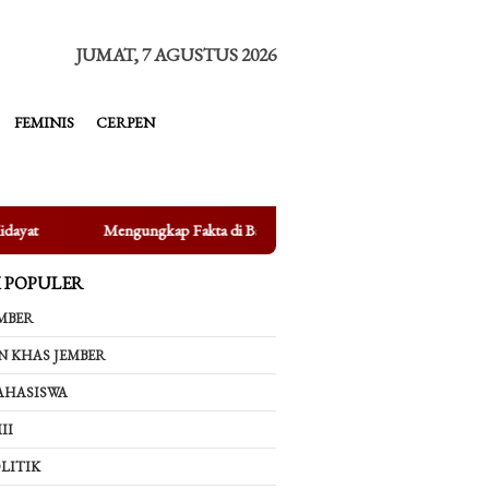
tutup
JUMAT, 7 AGUSTUS 2026
FEMINIS
CERPEN
ngkap Fakta di Balik Bertenggernya UMKM di Depan Kampus UIN KHAS 
K POPULER
MBER
N KHAS JEMBER
AHASISWA
II
LITIK