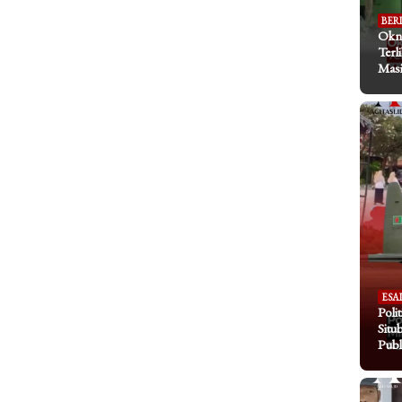
BER
Okn
Terl
Masi
ESA
Poli
Situ
Publ