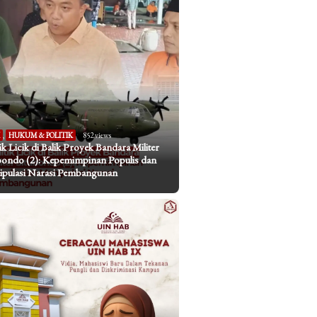
I
,
HUKUM & POLITIK
852 views
tik Licik di Balik Proyek Bandara Militer
bondo (2): Kepemimpinan Populis dan
pulasi Narasi Pembangunan