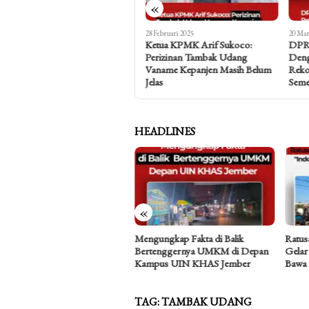
«
25 Februari 2025
28 Februari 2025
20 Mar
Paradoks! Solusi Pemerintah
Ketua KPMK Arif Sukoco:
DPRD
Hadapi Dampak Limbah
Perizinan Tambak Udang
Deng
Tambak Udang di Pesisir Selatan
Vaname Kepanjen Masih Belum
Reko
Jember
Jelas
Seme
HEADLINES
«
a Asmara Perempuan Butuh
Mengungkap Fakta di Balik
Ratus
ng Aman: Refleksi atas Kasus
Bertenggernya UMKM di Depan
Gelar
fik Hidayat
Kampus UIN KHAS Jember
Bawa
TAG:
TAMBAK UDANG