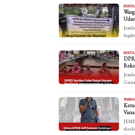
BERITA
Warg
Udan
Jembe
Sejah
BERITA
DPRD
Reko
Jembe
Guna 
WAWA
Ketu
Vana
JEMB
diseb