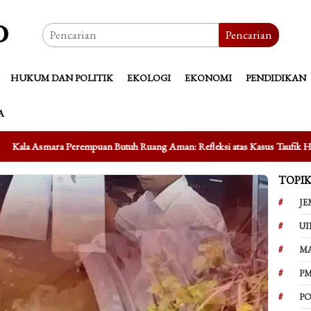
Pencarian
HUKUM DAN POLITIK
EKOLOGI
EKONOMI
PENDIDIKAN
A
uan Butuh Ruang Aman: Refleksi atas Kasus Taufik Hidayat
Mengu
TOPI
JE
UI
M
PM
PO