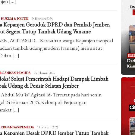
jen […]
Fadli
,
HUKUM & POLITIK
25 Februari 2025
a Kepanjen Geruduk DPRD dan Pemkab Jember,
Raghiel
ut Segera Tutup Tambak Udang Vaname
ER, AGITASI.ID – Keresahan warga Kepanjen menyoal
radaan tambak udang modern (vaname) menuntut
 dan […]
BER
Dari
Kian
Agitasi
RGANISASI PEMUDA
25 Februari 2025
doks! Solusi Pemerintah Hadapi Dampak Limbah
ak Udang di Pesisir Selatan Jember
 Abdul Mu’is* Agitasi.id- Tercatat pada hari senin
al 24 Februari 2025. Kelompok Perjuangan
rakat […]
Agitasi
,
ORGANISASI PEMUDA
13 Februari 2025
a Kepanjen Desak DPRD Jember Tutup Tambak