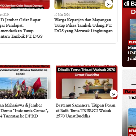
»
et 2025
10 Mei 2025
25 Februari 20
 Jember Gelar Rapat
Warga Kepanjen dan Mayangan
Paradoks! 
ar Pendapat,
Tutup Paksa Tambak Udang PT.
Hadapi D
mendasikan Tutup
DGS yang Merusak Lingkungan
Tambak Uda
ntara Tambak PT. DGS
Jember
BER
Meng
UMK
Jem
»
an Mahasiswa di Jember
Bertemu Samanera: Titipan Pesan
Dari Ke
 Demo “Indonesia Cemas”,
di Balik Tema TRISUCI Waisak
Koran y
 4 Tuntutan ke DPRD
2570 Umat Buddha
Ramainy
BER
ORG