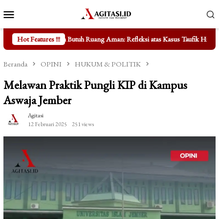
Loncat
Menu
ke
Mobile
konten
 Ruang Aman: Refleksi atas Kasus Taufik Hidayat
Hot Features !!!
Mengungkap Fak
Beranda
OPINI
HUKUM & POLITIK
Melawan Praktik Pungli KIP di Kampus
Aswaja Jember
Agitasi
12 Februari 2025
251 views