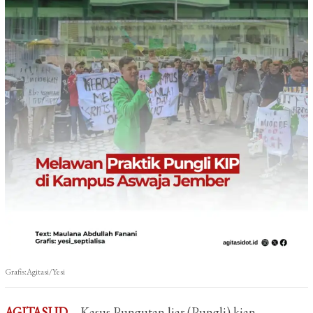
Grafis:Agitasi/Yesi
AGITASI.ID
– Kasus Pungutan liar (Pungli) kian