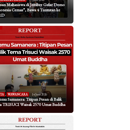
san Mahasiswa di Jember Gelar Demo
onesia Cemas”, Bawa 4 Tuntutan ke
RD
ITA
,
WAWANCARA
14 Juni 2026
emu Samanera: Titipan Pesan di Balik
a TRISUCI Waisak 2570 Umat Buddha