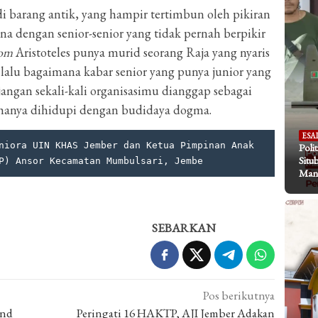
jadi barang antik, yang hampir tertimbun oleh pikiran
ana dengan senior-senior yang tidak pernah berpikir
rom
Aristoteles punya murid seorang Raja yang nyaris
lalu bagaimana kabar senior yang punya junior yang
jangan sekali-kali organisasimu dianggap sebagai
 hanya dihidupi dengan budidaya dogma.
ESA
niora UIN KHAS Jember dan Ketua Pimpinan Anak 
Poli
Situ
P) Ansor Kecamatan Mumbulsari, Jembe
Mani
SEBARKAN
Pos berikutnya
and
Peringati 16 HAKTP, AJI Jember Adakan