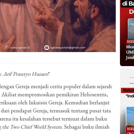
BER
Meng
UMK
Jem
h:
Arif Prasetyo Huzaeri
*
dengan Gereja menjadi cerita populer dalam sejarah
 Akibat mempromosikan pemikiran Heliosentris,
iksaan oleh Inkuisisi Gereja. Kemudian berlanjut
dari pendapat Gereja, termasuk tentang pusat tata
karena itu kesalahan tersebut termuat dalam buku
 the Two Chief World System.
Sebagai buku ilmiah
BER
ORG