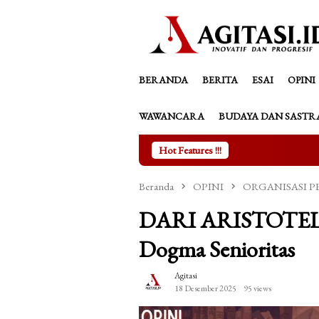
Loncat
tutup
ke
konten
BERANDA
BERITA
ESAI
OPINI
WAWANCARA
BUDAYA DAN SASTR
Hot Features !!!
Kala Asmara P
Beranda
OPINI
ORGANISASI 
DARI ARISTOTELES
Dogma Senioritas
Agitasi
18 Desember 2025
95 views