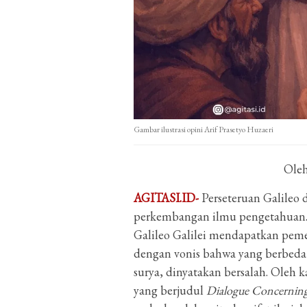
Gambar ilustrasi opini Arif Prasetyo Huzaeri
Ole
AGITASI.ID-
Perseteruan Galileo 
perkembangan ilmu pengetahuan.
Galileo Galilei mendapatkan pemer
dengan vonis bahwa yang berbeda 
surya, dinyatakan bersalah. Oleh 
yang berjudul
Dialogue Concerning