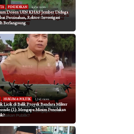
ITA
,
PENDIDIKAN
4,454 views
um Dosen UIN KHAS Jember Diduga
ibat Perzinahan, Rektor: Investigasi
h Berlangsung
I
,
HUKUM & POLITIK
1,141 views
tik Licik di Balik Proyek Bandara Militer
bondo (1): Mengapa Minim Penolakan
ik?