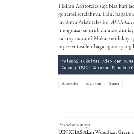
Pikiran Aristoteles saja bisa hari 
generasi setelahnya. Lalu, bagaim
layaknya Aristoteles ini.
Al-Mukar
menguasai seluruh daratan dunia, 
karirnya suram? Maka, setidaknya 
representasi lembaga agama yang
*Alumni Fukultas Adab dan Huma
Cabang (PAC) Gerakan Pemuda (G
Aristoteles
Melawan
Senior
Navigasi
Pos sebelumnya
pos
UIN KHAS Akan Wujudkan Green 