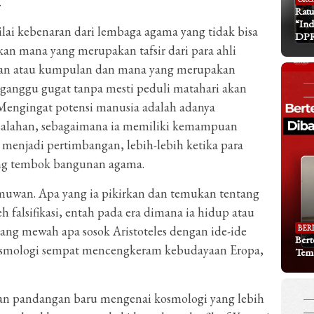
.
Ratu
“Ind
lai kebenaran dari lembaga agama yang tidak bisa
DP
kan mana yang merupakan tafsir dari para ahli
an atau kumpulan dan mana yang merupakan
diganggu gugat tanpa mesti peduli matahari akan
. Mengingat potensi manusia adalah adanya
salahan, sebagaimana ia memiliki kemampuan
 menjadi pertimbangan, lebih-lebih ketika para
ang tembok bangunan agama.
muwan. Apa yang ia pikirkan dan temukan tentang
falsifikasi, entah pada era dimana ia hidup atau
BER
rang mewah apa sosok Aristoteles dengan ide-ide
Bert
kosmologi sempat mencengkeram kebudayaan Eropa,
Tem
kan pandangan baru mengenai kosmologi yang lebih