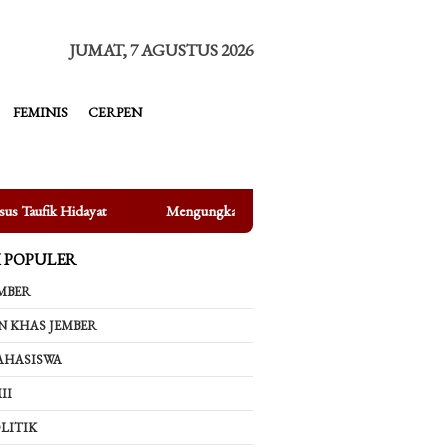
tutup
JUMAT, 7 AGUSTUS 2026
FEMINIS
CERPEN
engungkap Fakta di Balik Bertenggernya UMKM di Depan Kampus UIN K
K POPULER
MBER
N KHAS JEMBER
AHASISWA
II
LITIK