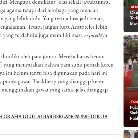
iri. Mengapa demikian? Jelas sekali jawabannya,
BER
aga agama tetapi dari lembaga yang mencari
Okn
yang lebih dulu. Yang tertua bisa jadi benar,
Terl
Masi
ngalaman. Tetapi jangan lupa Aristoteles lebih
ya yang terdahulu juga memiliki masa
expired
nya
dimiliki oleh para junior. Mereka harus berani
tif, yang menyatakan bahwa para suhu pernah keren
ya itu belum tentu bisa digunakan pada hari ini.
, punya gawai Blackberry yang dianggap keren.
u menggunakan gawai yang sama, jelas dianggap
ESA
Poli
Situ
H GRAHA ULUL ALBAB BERLANGSUNG DI KUA
Publ