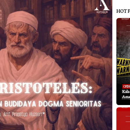
HOT 
OPIN
Kal
Aman