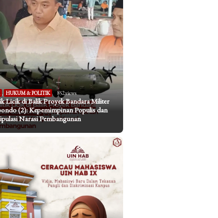
I
,
HUKUM & POLITIK
852 views
tik Licik di Balik Proyek Bandara Militer
bondo (2): Kepemimpinan Populis dan
pulasi Narasi Pembangunan