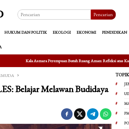
Pencarian
HUKUM DAN POLITIK
EKOLOGI
EKONOMI
PENDIDIKAN
A
erempuan Butuh Ruang Aman: Refleksi atas Kasus Taufik Hidayat
M
TOPI
PEMUDA
JE
: Belajar Melawan Budidaya
UI
M
PM
PO