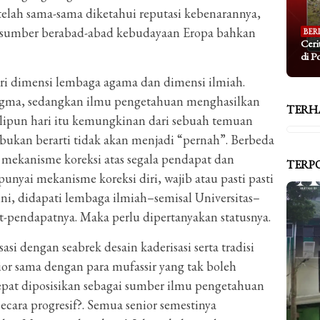
 telah sama-sama diketahui reputasi kebenarannya,
 sumber berabad-abad kebudayaan Eropa bahkan
BER
Ceri
di P
ri dimensi lembaga agama dan dimensi ilmiah.
gma, sedangkan ilmu pengetahuan menghasilkan
TERH
ipun hari itu kemungkinan dari sebuah temuan
bukan berarti tidak akan menjadi “pernah”. Berbeda
mekanisme koreksi atas segala pendapat dan
TERP
nyai mekanisme koreksi diri, wajib atau pasti pasti
ini, didapati lembaga ilmiah–semisal Universitas–
-pendapatnya. Maka perlu dipertanyakan statusnya.
i dengan seabrek desain kaderisasi serta tradisi
ior sama dengan para mufassir yang tak boleh
epat diposisikan sebagai sumber ilmu pengetahuan
ecara progresif?. Semua senior semestinya