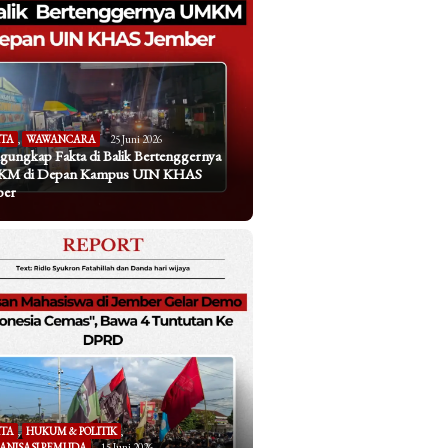
ITA
,
WAWANCARA
25 Juni 2026
ungkap Fakta di Balik Bertenggernya
M di Depan Kampus UIN KHAS
ber
ITA
,
HUKUM & POLITIK
,
ANISASI PEMUDA
15 Juni 2026