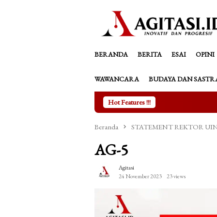
Loncat
tutup
ke
konten
BERANDA
BERITA
ESAI
OPINI
WAWANCARA
BUDAYA DAN SASTR
Hot Features !!!
Beranda
STATEMENT REKTOR UIN KHAS
AG-5
Agitasi
24 November 2023
23 views