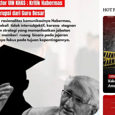
HOT 
OPIN
Kal
Aman