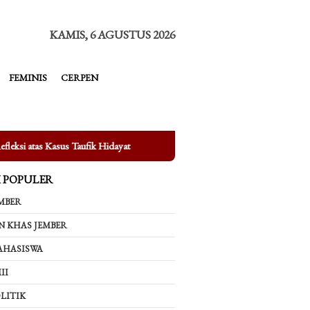
tutup
KAMIS, 6 AGUSTUS 2026
FEMINIS
CERPEN
k Hidayat
Mengungkap Fakta di Balik Bertenggernya UMKM di 
K POPULER
MBER
N KHAS JEMBER
AHASISWA
II
LITIK