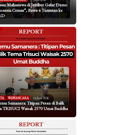
san Mahasiswa di Jember Gelar Demo
onesia Cemas”, Bawa 4 Tuntutan ke
RD
ITA
,
WAWANCARA
14 Juni 2026
emu Samanera: Titipan Pesan di Balik
a TRISUCI Waisak 2570 Umat Buddha