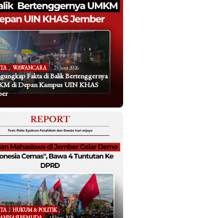
ITA
,
WAWANCARA
25 Juni 2026
ungkap Fakta di Balik Bertenggernya
M di Depan Kampus UIN KHAS
ber
ITA
,
HUKUM & POLITIK
,
ANISASI PEMUDA
15 Juni 2026