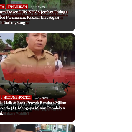
ITA
,
PENDIDIKAN
4,454 views
um Dosen UIN KHAS Jember Diduga
ibat Perzinahan, Rektor: Investigasi
h Berlangsung
I
,
HUKUM & POLITIK
1,141 views
tik Licik di Balik Proyek Bandara Militer
bondo (1): Mengapa Minim Penolakan
ik?