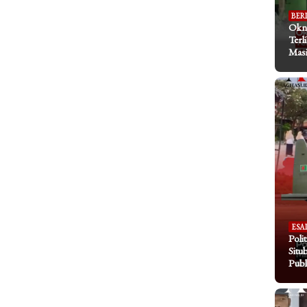
BER
Okn
Terl
Masi
ESA
Poli
Situ
Publ