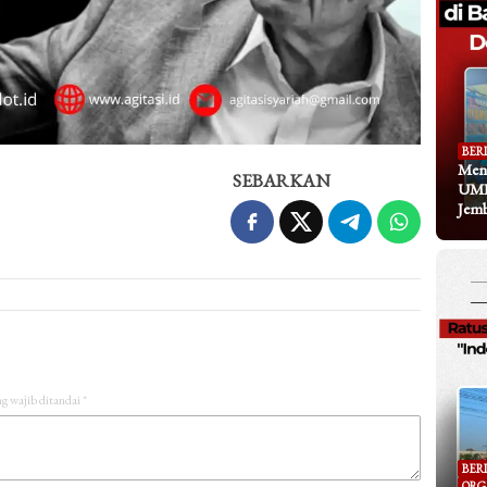
BER
Meng
SEBARKAN
UMK
Jem
g wajib ditandai
*
BER
ORG