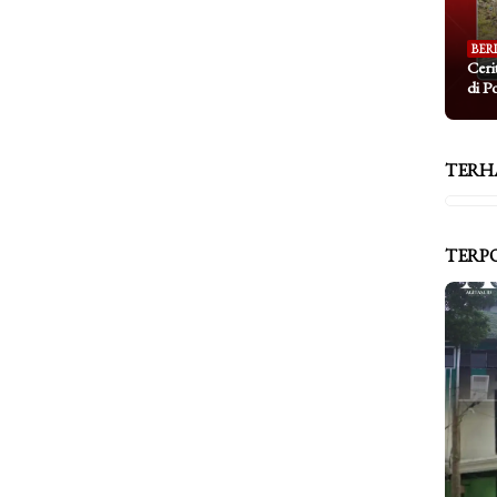
BER
Ceri
di P
TERH
TERP