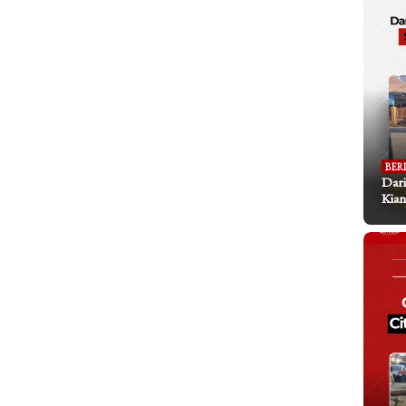
BER
Dari
Kian