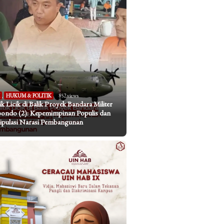
I
,
HUKUM & POLITIK
852 views
tik Licik di Balik Proyek Bandara Militer
bondo (2): Kepemimpinan Populis dan
pulasi Narasi Pembangunan