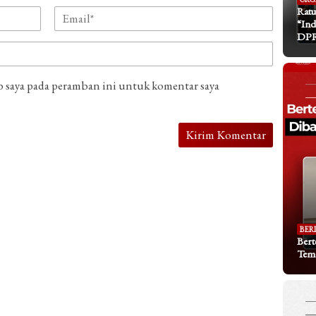
Ratu
“Ind
DP
b saya pada peramban ini untuk komentar saya
BER
Bert
Tem