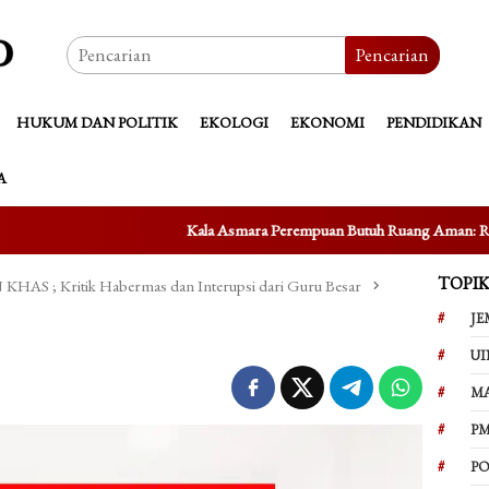
Pencarian
HUKUM DAN POLITIK
EKOLOGI
EKONOMI
PENDIDIKAN
A
Kala Asmara Perempuan Butuh Ruang Aman: Refleksi atas Kasus Taufi
TOPI
 ; Kritik Habermas dan Interupsi dari Guru Besar
JE
UI
M
PM
PO