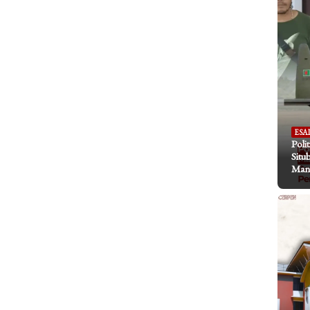
ESA
Poli
Situ
Mani