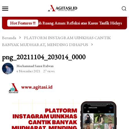
Loncat
Menu
ke
Mobile
konten
h Ruang Aman: Refleksi atas Kasus Taufik Hidayat
Hot Features !!!
Mengungkap Fa
Beranda
PLATFORM INSTAGRAM UINKHAS CANTIK
BANYAK MUDHARAT, MENDING DIHAPUS
png_20211104_203014_0000
Mochammad Samsi Ridwan
4 November 2021
27 views