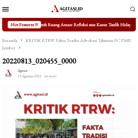
Loncat
Menu
ke
Mobile
konten
h Ruang Aman: Refleksi atas Kasus Taufik Hidayat
Hot Features !!!
Mengungkap Fa
Beranda
KRITIK RTRW: Fakta Tradisi Advokasi Tahunan PC PMII
Jember
20220813_020455_0000
Agitasi
13 Agustus 2022
46 views