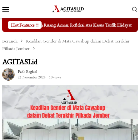
Loncat
Menu
ke
Mobile
konten
uang Aman: Refleksi atas Kasus Taufik Hidayat
Hot Features !!!
Mengungkap Fakt
Beranda
Keadilan Gender di Mata Cawabup dalam Debat Terakhir
Pilkada Jember
AGITASI.id
Fadli Raghiel
25 November 2024
10 views