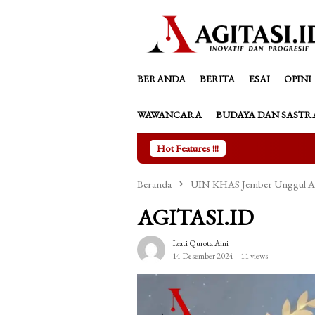
Loncat
tutup
ke
konten
BERANDA
BERITA
ESAI
OPINI
WAWANCARA
BUDAYA DAN SASTR
Hot Features !!!
Kala Asma
Beranda
UIN KHAS Jember Unggul Akre
AGITASI.ID
Izati Qurota Aini
14 Desember 2024
11 views