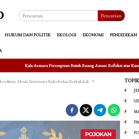
Pencarian
HUKUM DAN POLITIK
EKOLOGI
EKONOMI
PENDIDIKAN
A
ra Perempuan Butuh Ruang Aman: Refleksi atas Kasus Taufik Hidayat
TOPI
ditasi, Meski Sistemnya Kebobolan Berkali-kali
JE
UI
M
PM
PO