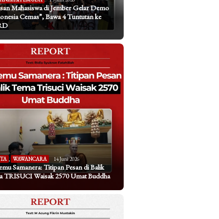
san Mahasiswa di Jember Gelar Demo
onesia Cemas”, Bawa 4 Tuntutan ke
RD
ITA
,
WAWANCARA
14 Juni 2026
emu Samanera: Titipan Pesan di Balik
a TRISUCI Waisak 2570 Umat Buddha