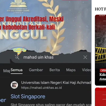
HOT 
OPIN
Kal
Aman