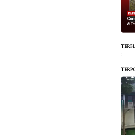
BER
Ceri
di P
TERH
TERP