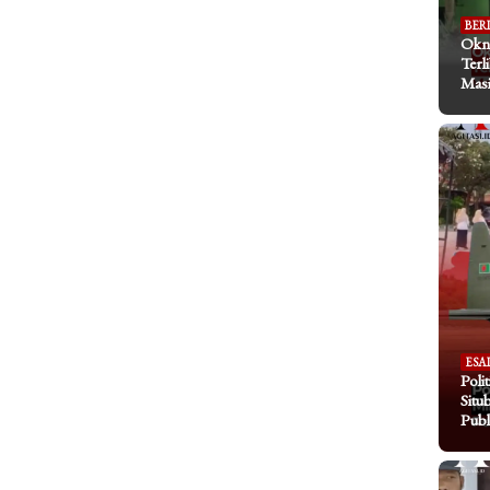
BER
Okn
Terl
Masi
ESA
Poli
Situ
Publ