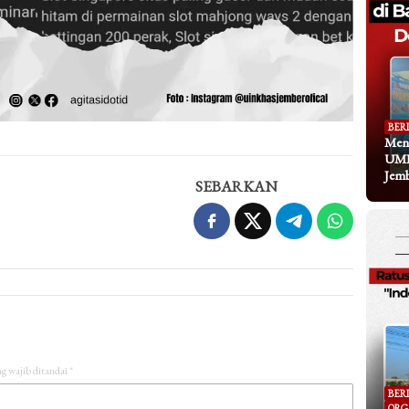
BER
Meng
UMK
Jem
SEBARKAN
g wajib ditandai
*
BER
ORG