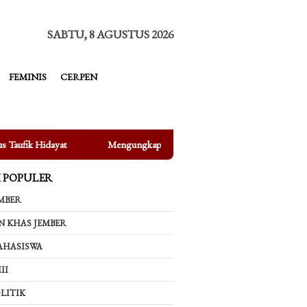
tutup
SABTU, 8 AGUSTUS 2026
FEMINIS
CERPEN
Mengungkap Fakta di Balik Bertenggernya UMKM di Depan Kampus U
K POPULER
MBER
N KHAS JEMBER
AHASISWA
II
LITIK