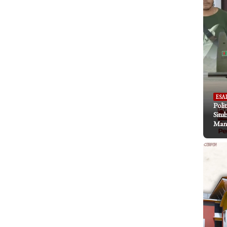
ESA
Poli
Situ
Mani