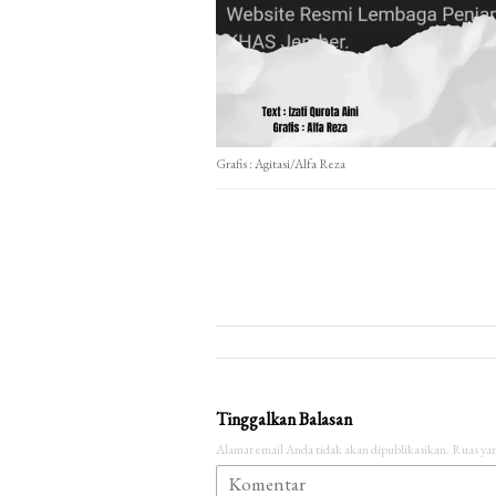
Grafis : Agitasi/Alfa Reza
Tinggalkan Balasan
Alamat email Anda tidak akan dipublikasikan.
Ruas yan