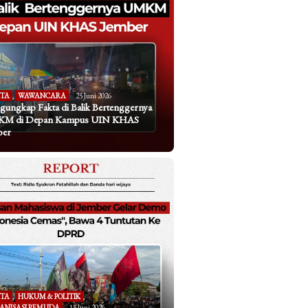
ITA
,
WAWANCARA
25 Juni 2026
ungkap Fakta di Balik Bertenggernya
M di Depan Kampus UIN KHAS
ber
ITA
,
HUKUM & POLITIK
,
ANISASI PEMUDA
15 Juni 2026