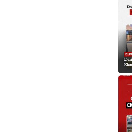
BER
Dari
Kian