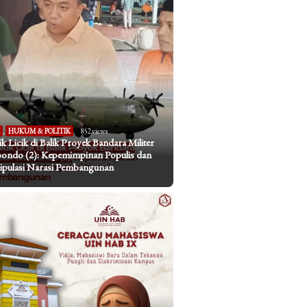
I
,
HUKUM & POLITIK
852 views
tik Licik di Balik Proyek Bandara Militer
bondo (2): Kepemimpinan Populis dan
pulasi Narasi Pembangunan