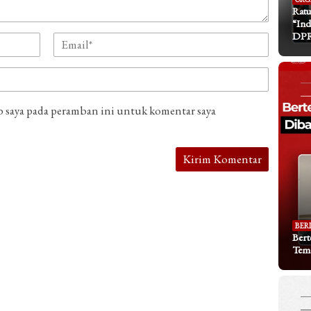
Ratu
“Ind
DP
b saya pada peramban ini untuk komentar saya
BER
Bert
Tem