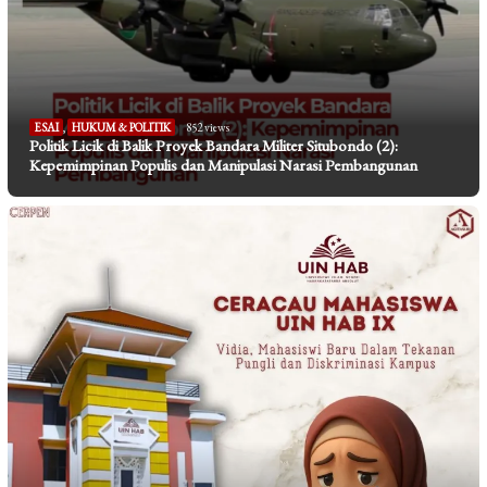
ESAI
,
HUKUM & POLITIK
852 views
Politik Licik di Balik Proyek Bandara Militer Situbondo (2):
Kepemimpinan Populis dan Manipulasi Narasi Pembangunan