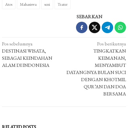
Atos
Mahasiswa
seni
Teater
SEBARKAN
Navigasi
Pos sebelumnya
Pos berikutnya
pos
DESTINASI WISATA,
TINGKATKAN
SEBAGAI KEINDAHAN
KEIMANAN,
ALAM DI INDONESIA
MENYAMBUT
DATANGNYA BULAN SUCI
DENGAN KHOTMIL
QUR’AN DAN DOA
BERSAMA
RELATED POSTS