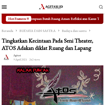
Loncat
Menu
ke
Mobile
konten
puan Butuh Ruang Aman: Refleksi atas Kasus Taufik Hidayat
Hot Features !!!
Mengu
Beranda
BUDAYA DAN SASTRA
Budaya dan sastra
Tingkatkan Kecintaan Pada Seni Theater,
ATOS Adakan diklat Ruang dan Lapang
Agitasi
9 April 2021
242 views