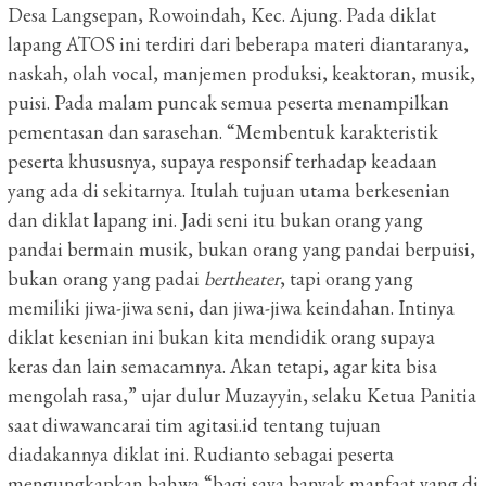
Desa Langsepan, Rowoindah, Kec. Ajung. Pada diklat
lapang ATOS ini terdiri dari beberapa materi diantaranya,
naskah, olah vocal, manjemen produksi, keaktoran, musik,
puisi. Pada malam puncak semua peserta menampilkan
pementasan dan sarasehan. “Membentuk karakteristik
peserta khususnya, supaya responsif terhadap keadaan
yang ada di sekitarnya. Itulah tujuan utama berkesenian
dan diklat lapang ini. Jadi seni itu bukan orang yang
pandai bermain musik, bukan orang yang pandai berpuisi,
bukan orang yang padai
bertheater
, tapi orang yang
memiliki jiwa-jiwa seni, dan jiwa-jiwa keindahan. Intinya
diklat kesenian ini bukan kita mendidik orang supaya
keras dan lain semacamnya. Akan tetapi, agar kita bisa
mengolah rasa,” ujar dulur Muzayyin, selaku Ketua Panitia
saat diwawancarai tim agitasi.id tentang tujuan
diadakannya diklat ini. Rudianto sebagai peserta
mengungkapkan bahwa “bagi saya banyak manfaat yang di