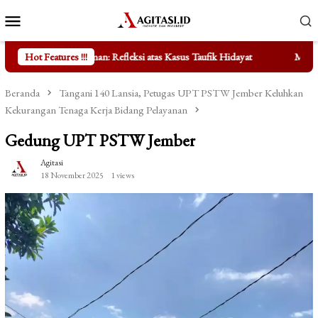
Loncat
Menu
ke
Mobile
konten
Refleksi atas Kasus Taufik Hidayat
Hot Features !!!
Mengungkap Fakta di Balik
Beranda
Tangani 140 Lansia, Petugas UPT PSTW Jember Keluhkan
Kekurangan Tenaga Kerja Bidang Pelayanan
Gedung UPT PSTW Jember
Agitasi
18 November 2025
1 views