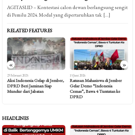
AGITASI.ID – Kontestasi calon dewan berlangsung sengit
di Pemilu 2024. Modal yang dipertaruhkan tak […]
RELATED FEATURES
«
»
23 Februari 2025
15 Juni 2026
3
Aksi Indonesia Gelap di Jember,
Ratusan Mahasiswa di Jember
T
DPRD Beri Jaminan Siap
Gelar Demo “Indonesia
D
Mundur dari Jabatan
Cemas”, Bawa 4 Tuntutan ke
D
DPRD
J
HEADLINES