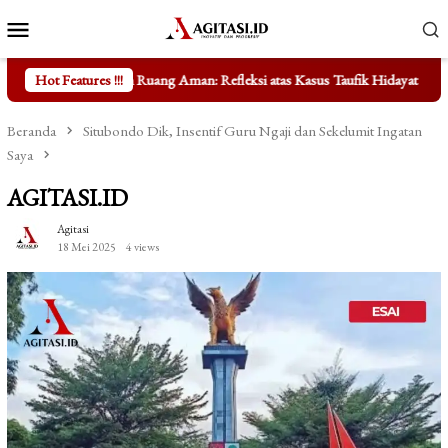
Loncat
Menu
ke
Mobile
konten
h Ruang Aman: Refleksi atas Kasus Taufik Hidayat
Hot Features !!!
Mengungkap F
Beranda
Situbondo Dik, Insentif Guru Ngaji dan Sekelumit Ingatan
Saya
AGITASI.ID
Agitasi
18 Mei 2025
4 views