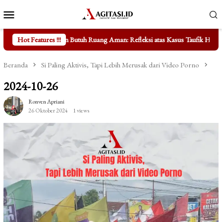
Loncat
Menu
ke
Mobile
konten
Butuh Ruang Aman: Refleksi atas Kasus Taufik Hidayat
Hot Features !!!
Mengungka
Beranda
Si Paling Aktivis, Tapi Lebih Merusak dari Video Porno
2024-10-26
Ronven Apriani
26 Oktober 2024
1 views