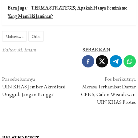
Baca Juga :
TERMA STRATEGIS; Apakah Hanya Feminisme
Yang Memiliki Jaminan?
Mahasiswa
Orba
Editor: M. Imam
SEBARKAN
Navigasi
Pos sebelumnya
Pos berikutnya
pos
UIN KHAS Jember Akreditasi
Merasa Terhambat Daftar
Unggul, Jangan Bangga!
CPNS, Calon Wisudawan
UIN KHAS Protes
RELATED POSTS