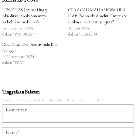
UIN KHAS Jember Unggul
CERACAU MAHASISWA UIN
Akreditasi, Meski Sistemnya
HAB: “Monarki Absolut Kampus &
Kebobolan Berkali-kali
Liciknya Riset Ratusan Juta”
14 Desember 2024
26 Juni 2024
dalam "POJOKAN"
dalam "CERPEN"
Dosa Dosen Dan Aktivis Pada Kiai
Langgar
10 November 2024
dalam "ESAI"
Tinggalkan Balasan
Alamat email Anda tidak akan dipublikasikan.
Ruas yang wajib ditandai
*