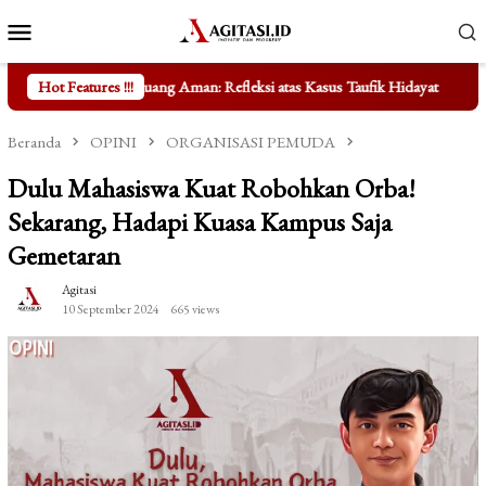
Loncat
Menu
ke
Mobile
konten
n: Refleksi atas Kasus Taufik Hidayat
Hot Features !!!
Mengungkap Fakta di Bal
Beranda
OPINI
ORGANISASI PEMUDA
Dulu Mahasiswa Kuat Robohkan Orba!
Sekarang, Hadapi Kuasa Kampus Saja
Gemetaran
Agitasi
10 September 2024
665 views