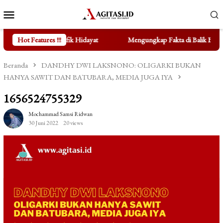
Loncat
Menu
ke
Mobile
konten
fik Hidayat
Hot Features !!!
Mengungkap Fakta di Balik Bertenggernya UMKM d
Beranda
DANDHY DWI LAKSNONO: OLIGARKI BUKAN
HANYA SAWIT DAN BATUBARA, MEDIA JUGA IYA
1656524755329
Mochammad Samsi Ridwan
30 Juni 2022
20 views