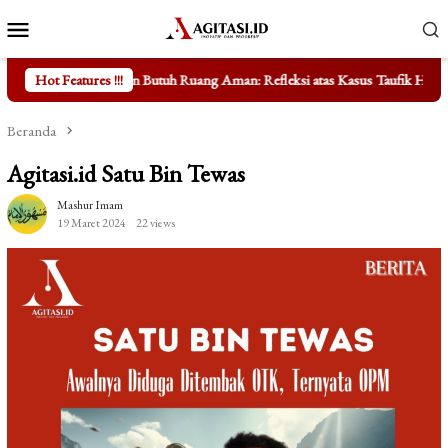
Loncat
Menu
ke
Mobile
konten
Butuh Ruang Aman: Refleksi atas Kasus Taufik Hidayat
Hot Features !!!
Mengungka
Beranda
Agitasi.id Satu Bin Tewas
Mashur Imam
19 Maret 2024
22 views