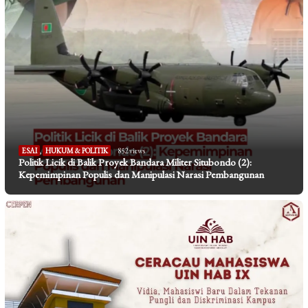
ESAI
,
HUKUM & POLITIK
852 views
Politik Licik di Balik Proyek Bandara Militer Situbondo (2):
Kepemimpinan Populis dan Manipulasi Narasi Pembangunan