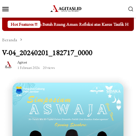
Loncat
Menu
ke
Mobile
konten
Butuh Ruang Aman: Refleksi atas Kasus Taufik Hidayat
Hot Features !!!
Mengungka
Beranda
V-04_20240201_182717_0000
Agitasi
1 Februari 2024
20 views