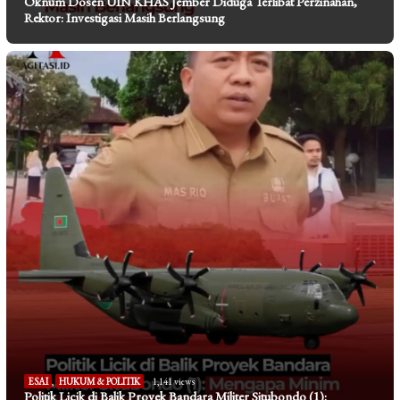
Oknum Dosen UIN KHAS Jember Diduga Terlibat Perzinahan,
Rektor: Investigasi Masih Berlangsung
ESAI
,
HUKUM & POLITIK
1,141 views
Politik Licik di Balik Proyek Bandara Militer Situbondo (1):