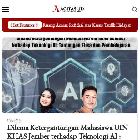
Loncat
Menu
ke
Mobile
konten
uang Aman: Refleksi atas Kasus Taufik Hidayat
Hot Features !!!
Mengungkap Fakt
3 Mei 2024
Dilema Ketergantungan Mahasiswa UIN
KHAS Jember terhadap Teknologi AI :