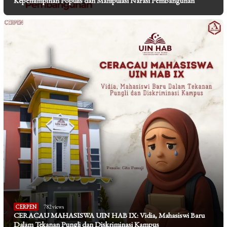
Kepemimpinan Populis dan Manipulasi Narasi Pembangunan
CERPEN
782 views
CERACAU MAHASISWA UIN HAB IX: Vidia, Mahasiswi Baru
Dalam Tekanan Pungli dan Diskriminasi Kampus