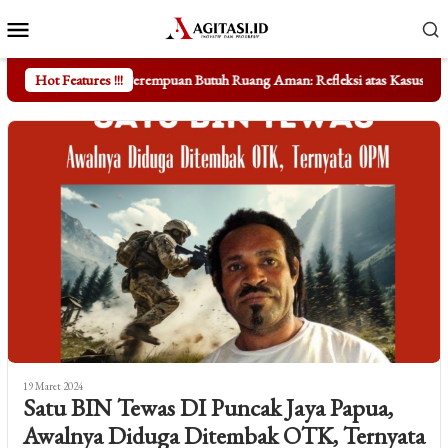
Loncat
Menu
ke
Mobile
konten
rempuan Butuh Ruang Aman: Refleksi atas Kasus Taufik Hidayat
Hot Features !!!
Me
19 Maret 2024
Satu BIN Tewas DI Puncak Jaya Papua,
Awalnya Diduga Ditembak OTK, Ternyata