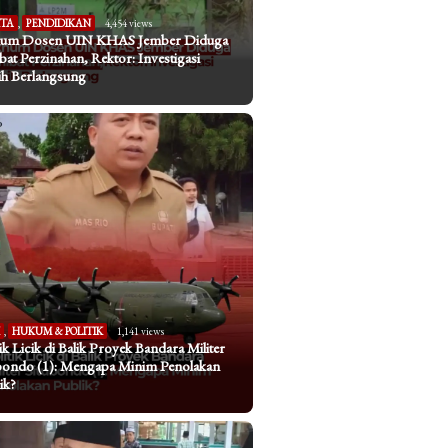
ITA
,
PENDIDIKAN
4,454 views
um Dosen UIN KHAS Jember Diduga
ibat Perzinahan, Rektor: Investigasi
h Berlangsung
I
,
HUKUM & POLITIK
1,141 views
tik Licik di Balik Proyek Bandara Militer
bondo (1): Mengapa Minim Penolakan
ik?