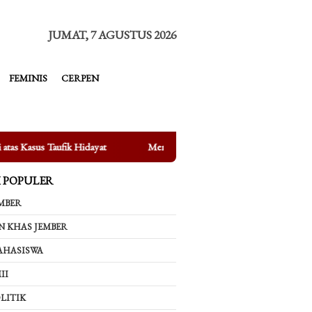
tutup
JUMAT, 7 AGUSTUS 2026
FEMINIS
CERPEN
at
Mengungkap Fakta di Balik Bertenggernya UMKM di Depan 
K POPULER
MBER
N KHAS JEMBER
AHASISWA
II
LITIK