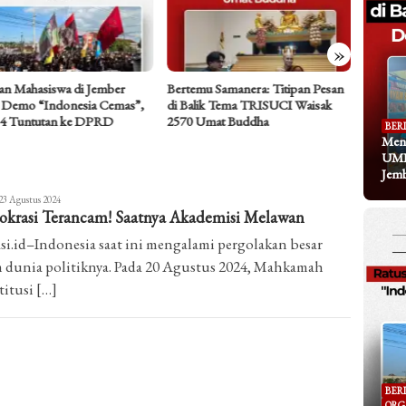
»
an Mahasiswa di Jember
Bertemu Samanera: Titipan Pesan
Dari Ke
 Demo “Indonesia Cemas”,
di Balik Tema TRISUCI Waisak
Koran y
 4 Tuntutan ke DPRD
2570 Umat Buddha
Ramainy
BER
Meng
UMK
Jem
shur
23 Agustus 2024
krasi Terancam! Saatnya Akademisi Melawan
am
si.id–Indonesia saat ini mengalami pergolakan besar
 dunia politiknya. Pada 20 Agustus 2024, Mahkamah
itusi […]
BER
ORG