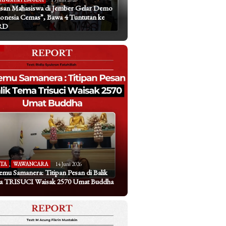
san Mahasiswa di Jember Gelar Demo
onesia Cemas”, Bawa 4 Tuntutan ke
RD
ITA
,
WAWANCARA
14 Juni 2026
emu Samanera: Titipan Pesan di Balik
a TRISUCI Waisak 2570 Umat Buddha