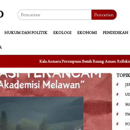
Pencarian
HUKUM DAN POLITIK
EKOLOGI
EKONOMI
PENDIDIKAN
A
Kala Asmara Perempuan Butuh Ruang Aman: Refleksi atas Kasus Taufik Hiday
TOPI
JE
UI
M
PM
PO