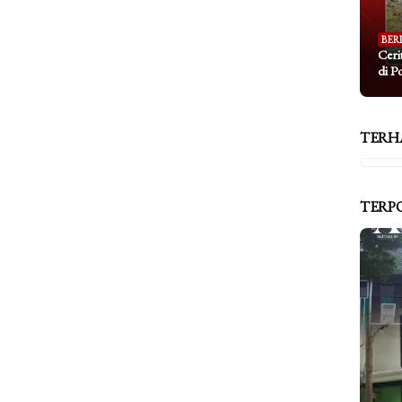
BER
Ceri
di P
TERH
TERP