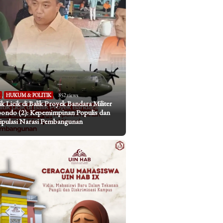
I
,
HUKUM & POLITIK
852 views
tik Licik di Balik Proyek Bandara Militer
bondo (2): Kepemimpinan Populis dan
pulasi Narasi Pembangunan