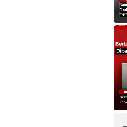
Ratu
“Ind
DP
BER
Bert
Tem