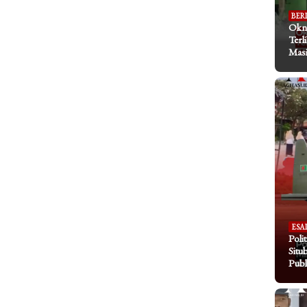
BER
Okn
Terl
Masi
ESA
Poli
Situ
Publ