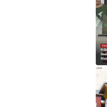
ESA
Poli
Situ
Mani