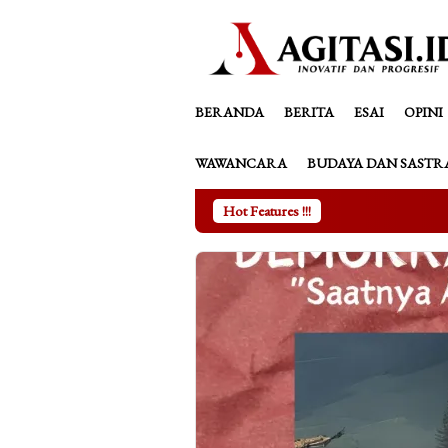
Loncat
tutup
ke
konten
BERANDA
BERITA
ESAI
OPINI
WAWANCARA
BUDAYA DAN SASTR
Hot Features !!!