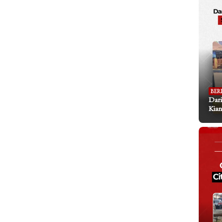
BER
Dari
Kian