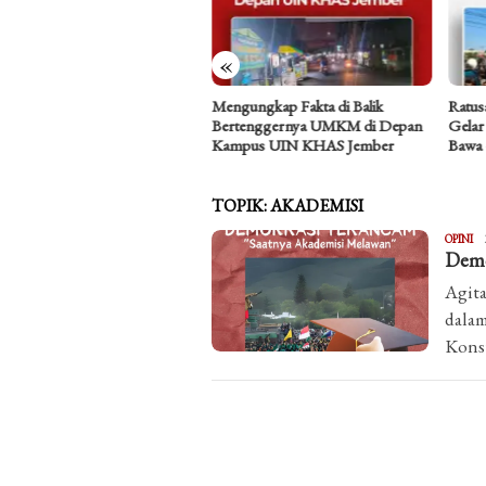
«
a Asmara Perempuan Butuh
Mengungkap Fakta di Balik
Ratus
ng Aman: Refleksi atas Kasus
Bertenggernya UMKM di Depan
Gelar
fik Hidayat
Kampus UIN KHAS Jember
Bawa
TOPIK:
AKADEMISI
Ma
OPINI
Demo
Im
Agita
dalam
Konst