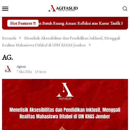
Loncat
Menu
ke
Mobile
konten
Butuh Ruang Aman: Refleksi atas Kasus Taufik Hidayat
Hot Features !!!
Mengungka
Beranda
Menelisik Aksesibilitas dan Pendidikan Inklusif, Menggali
Realitas Mahasiswa Difabel di UIN KHAS Jember
AG.
Agitasi
7 Mei 2024
13 views