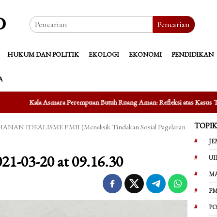
Pencarian
HUKUM DAN POLITIK
EKOLOGI
EKONOMI
PENDIDIKAN
A
ra Perempuan Butuh Ruang Aman: Refleksi atas Kasus Taufik Hidayat
TOPI
 IDEALISME PMII (Menelisik Tindakan Sosial Pagelaran
JE
1-03-20 at 09.16.30
UI
M
PM
PO