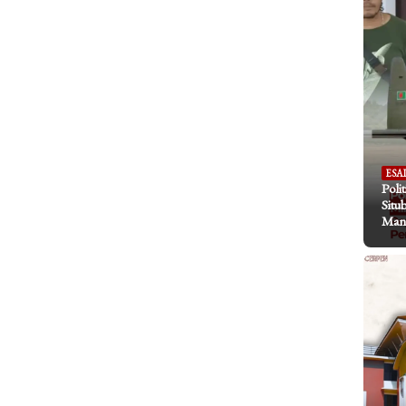
ESA
Poli
Situ
Mani