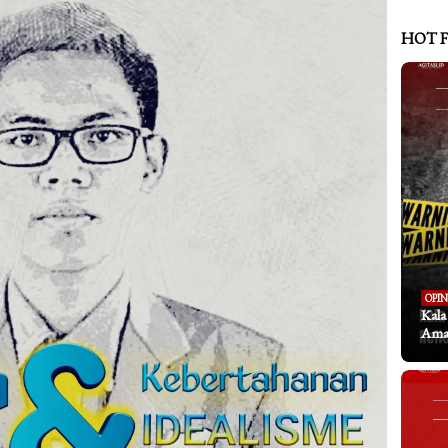
HOT 
OPIN
Kal
Aman