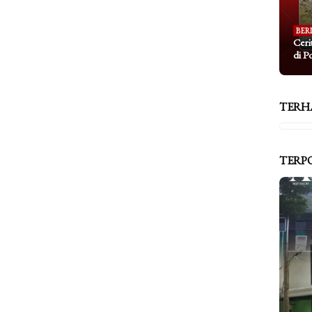
BER
Ceri
di P
TERH
TERP