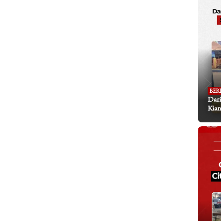
BER
Dari
Kian