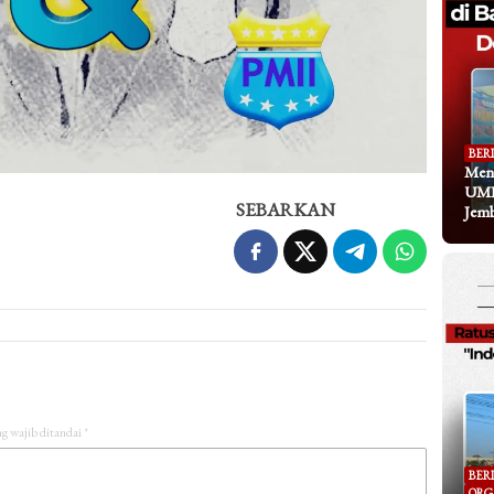
BER
Meng
UMK
SEBARKAN
Jem
g wajib ditandai
*
BER
ORG