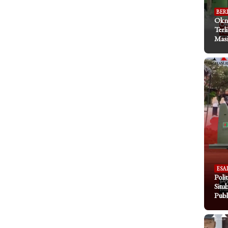
BER
Okn
Terl
Masi
ESA
Poli
Situ
Publ