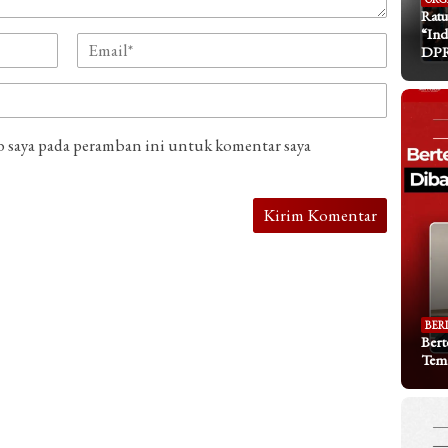
Ratu
“Ind
DP
b saya pada peramban ini untuk komentar saya
BER
Bert
Tem