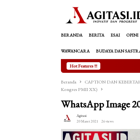
Loncat
tutup
ke
konten
BERANDA
BERITA
ESAI
OPINI
WAWANCARA
BUDAYA DAN SASTR
Hot Features !!!
Kala Asma
Beranda
CAPTION DAN KEBERTAHANAN
Kongres PMII XX)
WhatsApp Image 202
Agitasi
20 Maret 2021
26 views