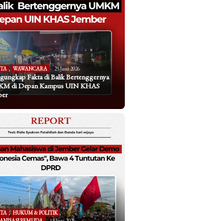
ITA
,
WAWANCARA
25 Juni 2026
ungkap Fakta di Balik Bertenggernya
M di Depan Kampus UIN KHAS
ber
ITA
,
HUKUM & POLITIK
,
ANISASI PEMUDA
15 Juni 2026