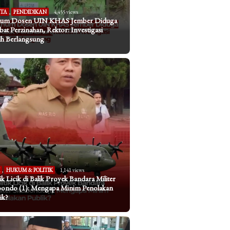
ITA
,
PENDIDIKAN
4,455 views
um Dosen UIN KHAS Jember Diduga
ibat Perzinahan, Rektor: Investigasi
h Berlangsung
I
,
HUKUM & POLITIK
1,141 views
tik Licik di Balik Proyek Bandara Militer
bondo (1): Mengapa Minim Penolakan
ik?