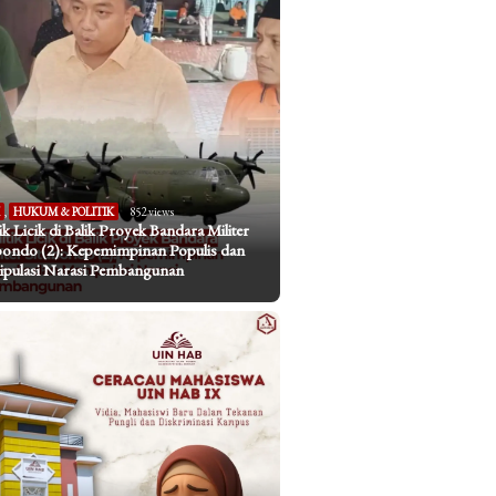
I
,
HUKUM & POLITIK
852 views
tik Licik di Balik Proyek Bandara Militer
bondo (2): Kepemimpinan Populis dan
pulasi Narasi Pembangunan