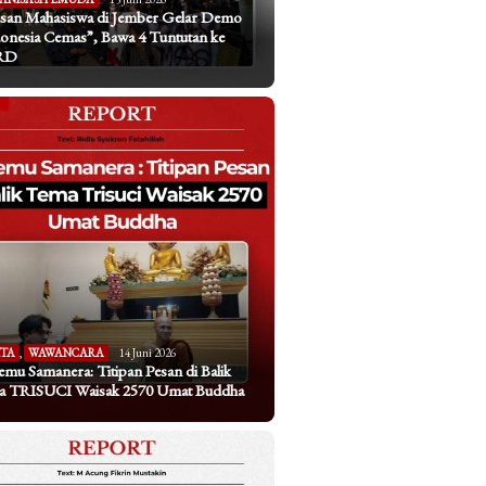
san Mahasiswa di Jember Gelar Demo
onesia Cemas”, Bawa 4 Tuntutan ke
RD
ITA
,
WAWANCARA
14 Juni 2026
emu Samanera: Titipan Pesan di Balik
a TRISUCI Waisak 2570 Umat Buddha