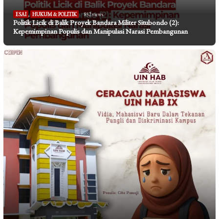
ESAI
,
HUKUM & POLITIK
852 views
Politik Licik di Balik Proyek Bandara Militer Situbondo (2):
Kepemimpinan Populis dan Manipulasi Narasi Pembangunan