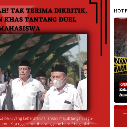
HOT 
OPIN
Kal
Aman