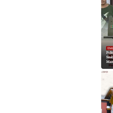
ESA
Poli
Situ
Mani