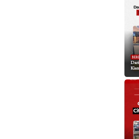
BER
Dari
Kian