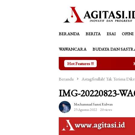
Loncat
tutup
ke
konten
BERANDA
BERITA
ESAI
OPINI
WAWANCARA
BUDAYA DAN SASTR
Hot Features !!!
Kala Asmara Perempuan Bu
Beranda
Astagfirullah! Tak Terima Di
IMG-20220823-WA
Mochammad Samsi Ridwan
23 Agustus 2022
20 views