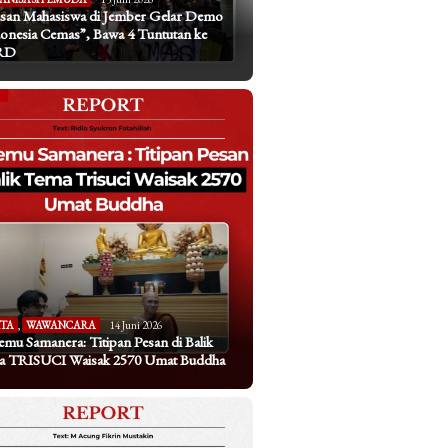
san Mahasiswa di Jember Gelar Demo
onesia Cemas”, Bawa 4 Tuntutan ke
RD
ITA
,
WAWANCARA
14 Juni 2026
emu Samanera: Titipan Pesan di Balik
a TRISUCI Waisak 2570 Umat Buddha