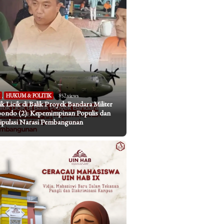
I
,
HUKUM & POLITIK
852 views
tik Licik di Balik Proyek Bandara Militer
bondo (2): Kepemimpinan Populis dan
pulasi Narasi Pembangunan