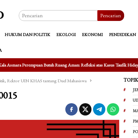
Pencarian
HUKUM DAN POLITIK
EKOLOGI
EKONOMI
PENDIDIKAN
A
tuh Ruang Aman: Refleksi atas Kasus Taufik Hidayat
Mengungkap
TOPI
kritik, Rektor UIN KHAS tantang Duel Mahasiswa
JE
0015
UI
M
PM
PO