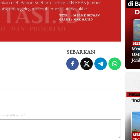
BER
Meng
SEBARKAN
UMK
Jem
g wajib ditandai
*
BER
ORG