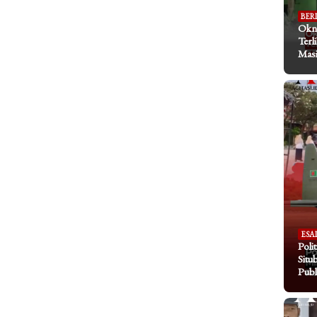
BER
Okn
Terl
Masi
ESA
Poli
Situ
Publ