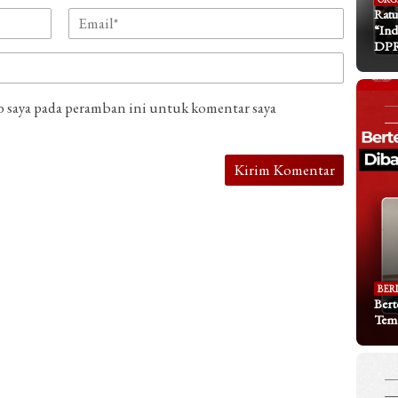
Ratu
“Ind
DP
b saya pada peramban ini untuk komentar saya
BER
Bert
Tem