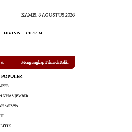
tutup
KAMIS, 6 AGUSTUS 2026
FEMINIS
CERPEN
 Fakta di Balik Bertenggernya UMKM di Depan Kampus UIN KHAS Jembe
K POPULER
MBER
N KHAS JEMBER
AHASISWA
II
LITIK