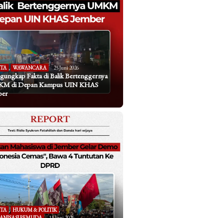
ITA
,
WAWANCARA
25 Juni 2026
ungkap Fakta di Balik Bertenggernya
M di Depan Kampus UIN KHAS
ber
ITA
,
HUKUM & POLITIK
,
ANISASI PEMUDA
15 Juni 2026