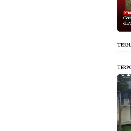
BER
Ceri
di P
TERH
TERP