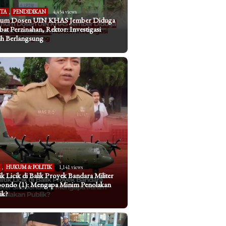
ITA
,
PENDIDIKAN
4,454 views
um Dosen UIN KHAS Jember Diduga
ibat Perzinahan, Rektor: Investigasi
h Berlangsung
I
,
HUKUM & POLITIK
1,141 views
tik Licik di Balik Proyek Bandara Militer
bondo (1): Mengapa Minim Penolakan
ik?