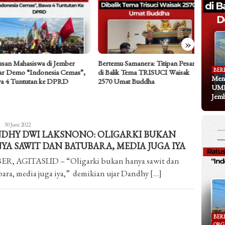
»
an Mahasiswa di Jember
Bertemu Samanera: Titipan Pesan
Dari Ke
BER
 Demo “Indonesia Cemas”,
di Balik Tema TRISUCI Waisak
Koran y
Meng
 4 Tuntutan ke DPRD
2570 Umat Buddha
Ramainy
UMK
Jem
Mochammad
30 Juni 2022
DHY DWI LAKSNONO: OLIGARKI BUKAN
Samsi
Ridwan
YA SAWIT DAN BATUBARA, MEDIA JUGA IYA
R, AGITASI.ID – “Oligarki bukan hanya sawit dan
ara, media juga iya,” demikian ujar Dandhy […]
BER
ORG