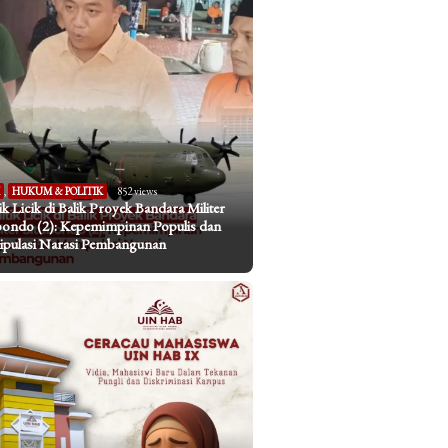
I
,
HUKUM & POLITIK
852 views
tik Licik di Balik Proyek Bandara Militer
bondo (2): Kepemimpinan Populis dan
pulasi Narasi Pembangunan