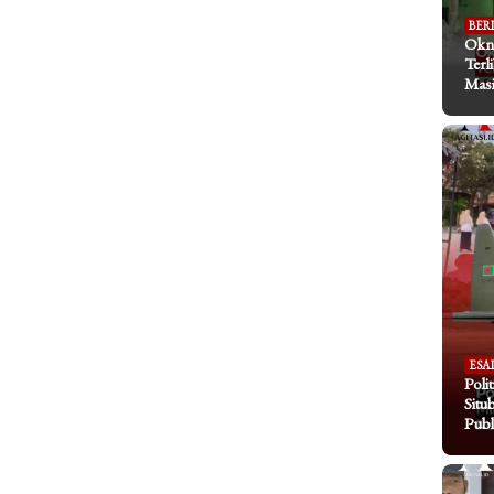
BER
Okn
Terl
Masi
ESA
Poli
Situ
Publ