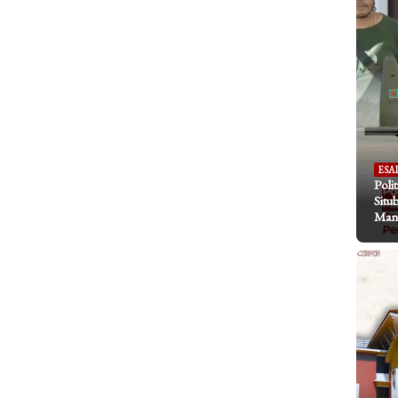
ESA
Poli
Situ
Mani