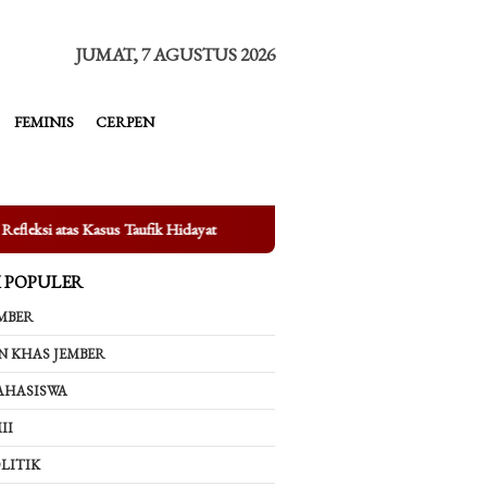
tutup
JUMAT, 7 AGUSTUS 2026
FEMINIS
CERPEN
fik Hidayat
Mengungkap Fakta di Balik Bertenggernya UMKM d
K POPULER
MBER
N KHAS JEMBER
AHASISWA
II
LITIK