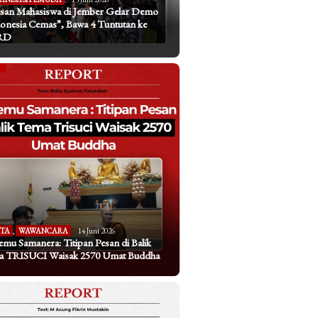
san Mahasiswa di Jember Gelar Demo
onesia Cemas”, Bawa 4 Tuntutan ke
RD
ITA
,
WAWANCARA
14 Juni 2026
emu Samanera: Titipan Pesan di Balik
a TRISUCI Waisak 2570 Umat Buddha