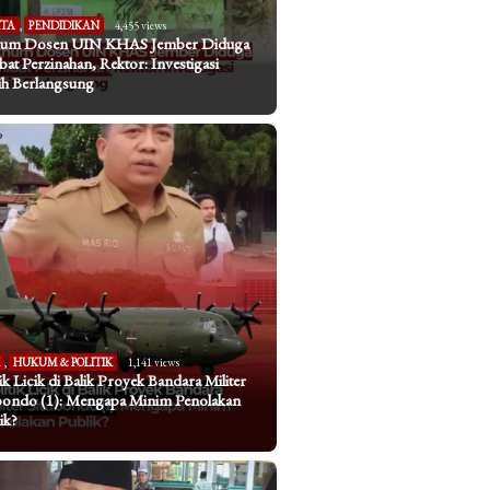
ITA
,
PENDIDIKAN
4,455 views
um Dosen UIN KHAS Jember Diduga
ibat Perzinahan, Rektor: Investigasi
h Berlangsung
I
,
HUKUM & POLITIK
1,141 views
tik Licik di Balik Proyek Bandara Militer
bondo (1): Mengapa Minim Penolakan
ik?