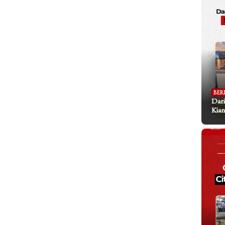
BER
Dari
Kian