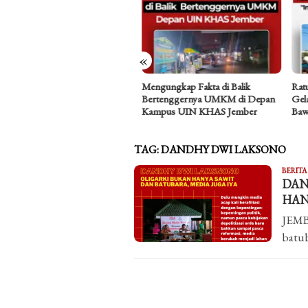
«
a Asmara Perempuan Butuh
Mengungkap Fakta di Balik
Ratus
ng Aman: Refleksi atas Kasus
Bertenggernya UMKM di Depan
Gelar
fik Hidayat
Kampus UIN KHAS Jember
Bawa
TAG:
DANDHY DWI LAKSONO
BERITA
DAN
HAN
JEMBE
batub