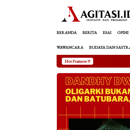
Loncat
tutup
ke
konten
BERANDA
BERITA
ESAI
OPINI
WAWANCARA
BUDAYA DAN SASTR
Hot Features !!!