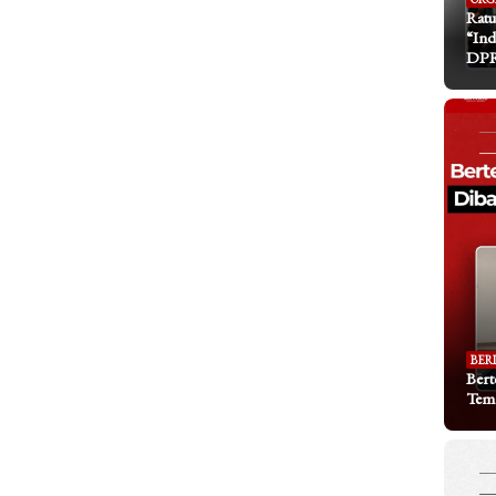
Ratu
“Ind
DP
BER
Bert
Tem