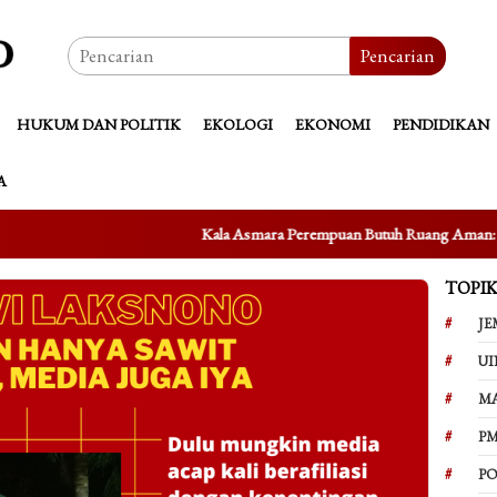
Pencarian
HUKUM DAN POLITIK
EKOLOGI
EKONOMI
PENDIDIKAN
A
Kala Asmara Perempuan Butuh Ruang Aman: Refleksi atas Kasus Tau
TOPI
JE
UI
M
PM
PO