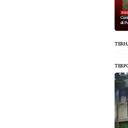
BER
Ceri
di P
TERH
TERP