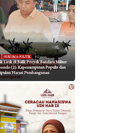
I
,
HUKUM & POLITIK
852 views
tik Licik di Balik Proyek Bandara Militer
bondo (2): Kepemimpinan Populis dan
pulasi Narasi Pembangunan