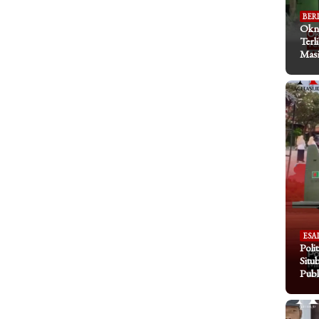
BER
Okn
Terl
Masi
ESA
Poli
Situ
Publ