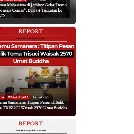
san Mahasiswa di Jember Gelar Demo
onesia Cemas”, Bawa 4 Tuntutan ke
RD
ITA
,
WAWANCARA
14 Juni 2026
emu Samanera: Titipan Pesan di Balik
a TRISUCI Waisak 2570 Umat Buddha