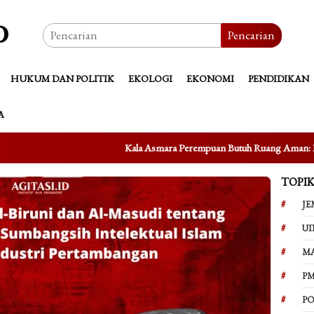
Pencarian
HUKUM DAN POLITIK
EKOLOGI
EKONOMI
PENDIDIKAN
A
Kala Asmara Perempuan Butuh Ruang Aman: Refleksi atas Kasus Taufi
TOPI
JE
UI
M
PM
PO