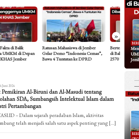
»
BER
an Mahasiswa di Jember
Bertemu Samanera: Titipan Pesan
Dari Ke
Meng
 Demo “Indonesia Cemas”,
di Balik Tema TRISUCI Waisak
Koran y
UMK
 4 Tuntutan ke DPRD
2570 Umat Buddha
Ramainy
Jem
chammad
6 Juni 2024
t Pemikiran Al-Biruni dan Al-Masudi tentang
si
dwan
olahan SDA, Sumbangsih Intelektual Islam dalam
stri Pertambangan
SI.ID – Dalam sejarah peradaban Islam, aktivitas
bang telah menjadi salah satu aspek penting yang […]
BER
ORG