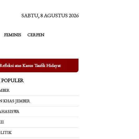
tutup
SABTU, 8 AGUSTUS 2026
FEMINIS
CERPEN
k Hidayat
Mengungkap Fakta di Balik Bertenggernya UMKM di 
K POPULER
MBER
N KHAS JEMBER
AHASISWA
II
LITIK