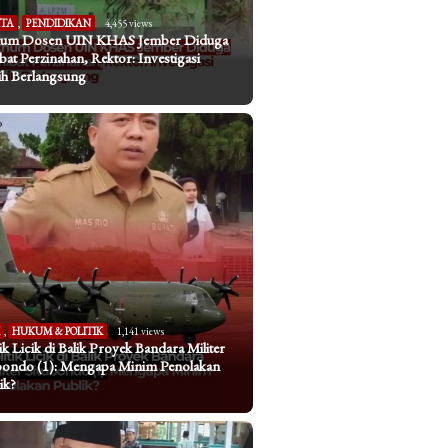
ITA
,
PENDIDIKAN
4,455 views
um Dosen UIN KHAS Jember Diduga
ibat Perzinahan, Rektor: Investigasi
h Berlangsung
I
,
HUKUM & POLITIK
1,141 views
tik Licik di Balik Proyek Bandara Militer
bondo (1): Mengapa Minim Penolakan
ik?