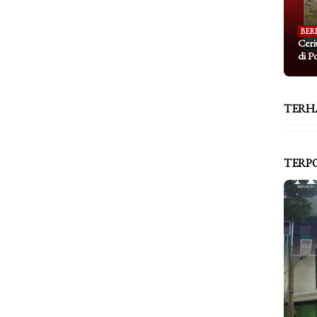
BER
Ceri
di P
TERH
TERP