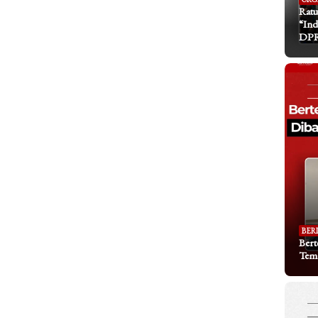
Ratu
“Ind
DP
BER
Bert
Tem