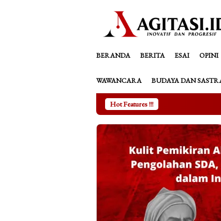
Loncat
tutup
ke
konten
BERANDA
BERITA
ESAI
OPINI
WAWANCARA
BUDAYA DAN SASTR
Hot Features !!!