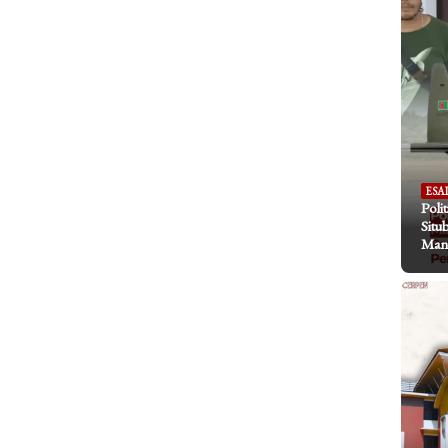
ESA
Poli
Situ
Mani