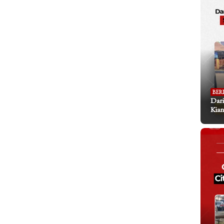
BER
Dari
Kian