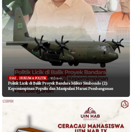
ESAI
,
HUKUM & POLITIK
852 views
Politik Licik di Balik Proyek Bandara Militer Situbondo (2):
Kepemimpinan Populis dan Manipulasi Narasi Pembangunan