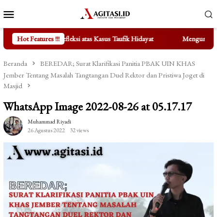
Loncat
Menu
ke
Mobile
konten
ksi atas Kasus Taufik Hidayat
Hot Features !!!
Mengungkap Fakta di Balik Bert
Beranda
BEREDAR; Surat Klarifikasi Panitia PBAK UIN KHAS
Jember Tentang Masalah Tangtangan Duel Rektor dan Pristiwa Joget di
Masjid
WhatsApp Image 2022-08-26 at 05.17.17
Muhammad Riyadi
26 Agustus 2022
32 views