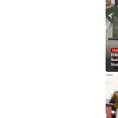
ESA
Poli
Situ
Mani