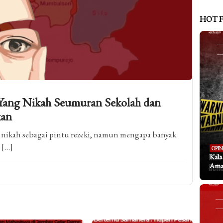
HOT 
 Yang Nikah Seumuran Sekolah dan
kan
 nikah sebagai pintu rezeki, namun mengapa banyak
 […]
OPIN
Kal
Aman