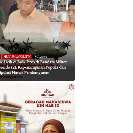
I
,
HUKUM & POLITIK
852 views
tik Licik di Balik Proyek Bandara Militer
bondo (2): Kepemimpinan Populis dan
pulasi Narasi Pembangunan