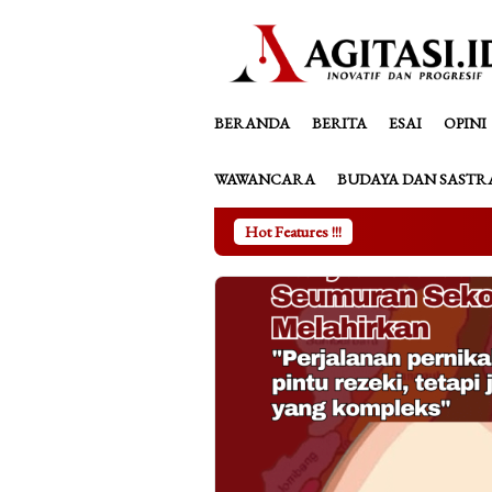
Loncat
tutup
ke
konten
BERANDA
BERITA
ESAI
OPINI
WAWANCARA
BUDAYA DAN SASTR
Hot Features !!!
Kala Asmar