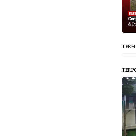
BER
Ceri
di P
TERH
TERP