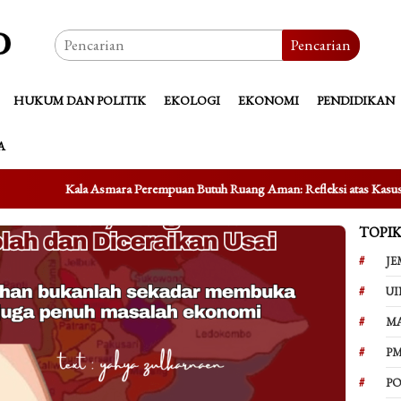
Pencarian
HUKUM DAN POLITIK
EKOLOGI
EKONOMI
PENDIDIKAN
A
a Perempuan Butuh Ruang Aman: Refleksi atas Kasus Taufik Hidayat
TOPI
JE
UI
M
PM
PO