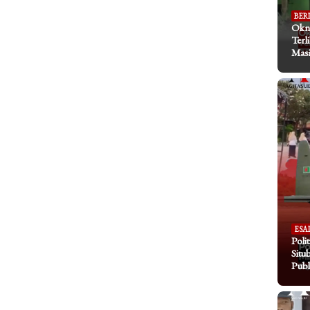
BER
Okn
Terl
Masi
ESA
Poli
Situ
Publ