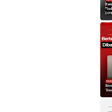
Ratu
“Ind
DP
BER
Bert
Tem