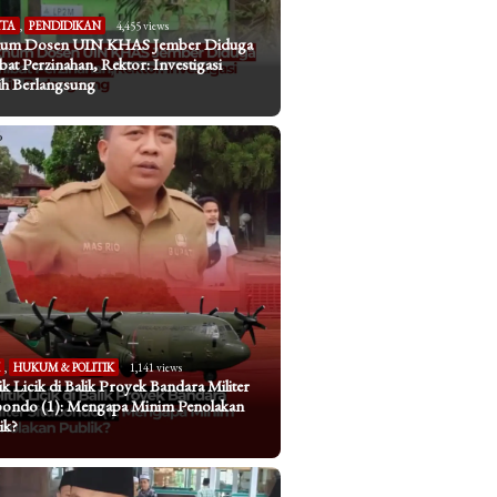
ITA
,
PENDIDIKAN
4,455 views
um Dosen UIN KHAS Jember Diduga
ibat Perzinahan, Rektor: Investigasi
h Berlangsung
I
,
HUKUM & POLITIK
1,141 views
tik Licik di Balik Proyek Bandara Militer
bondo (1): Mengapa Minim Penolakan
ik?