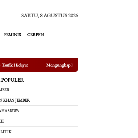
tutup
SABTU, 8 AGUSTUS 2026
FEMINIS
CERPEN
Mengungkap Fakta di Balik Bertenggernya UMKM di Depan Kampus UI
K POPULER
MBER
N KHAS JEMBER
AHASISWA
II
LITIK