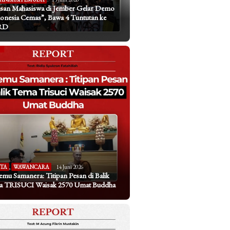
san Mahasiswa di Jember Gelar Demo
onesia Cemas”, Bawa 4 Tuntutan ke
RD
ITA
,
WAWANCARA
14 Juni 2026
emu Samanera: Titipan Pesan di Balik
a TRISUCI Waisak 2570 Umat Buddha