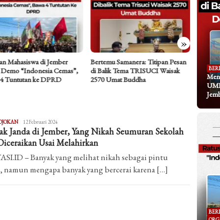
»
an Mahasiswa di Jember
Bertemu Samanera: Titipan Pesan
Dari Ke
BER
 Demo “Indonesia Cemas”,
di Balik Tema TRISUCI Waisak
Koran y
Meng
 4 Tuntutan ke DPRD
2570 Umat Buddha
Ramainy
UMK
Jem
Yahya
OJOKAN
12 Februari 2024
ak Janda di Jember, Yang Nikah Seumuran Sekolah
Zulkarnaen
Diceraikan Usai Melahirkan
SI.ID – Banyak yang melihat nikah sebagai pintu
i, namun mengapa banyak yang bercerai karena […]
BER
ORG