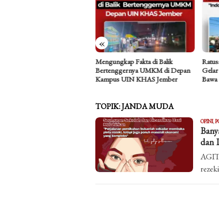
«
a Asmara Perempuan Butuh
Mengungkap Fakta di Balik
Ratus
ng Aman: Refleksi atas Kasus
Bertenggernya UMKM di Depan
Gelar
fik Hidayat
Kampus UIN KHAS Jember
Bawa
TOPIK:
JANDA MUDA
OPINI
,
P
Bany
dan 
AGITA
rezek