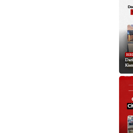
BER
Dari
Kian