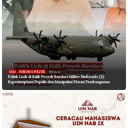
ESAI
,
HUKUM & POLITIK
852 views
Politik Licik di Balik Proyek Bandara Militer Situbondo (2):
Kepemimpinan Populis dan Manipulasi Narasi Pembangunan