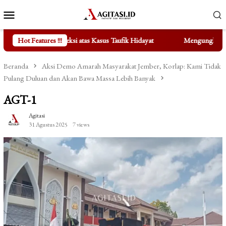
Loncat
Menu
ke
Mobile
konten
atas Kasus Taufik Hidayat
Hot Features !!!
Mengungkap Fakta di Balik Berteng
Beranda
Aksi Demo Amarah Masyarakat Jember, Korlap: Kami Tidak
Pulang Duluan dan Akan Bawa Massa Lebih Banyak
AGT-1
Agitasi
31 Agustus 2025
7 views