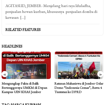
AGITASI.ID, JEMBER- Menjelang hari raya Iduladha,
penjualan hewan kurban, khususnya penjualan domba di
kawasan […]
RELATED FEATURES
HEADLINES
«
»
Ratusan Mahasiswa di Jember Gelar
Bertemu Samanera: Titipan Pesan di
Demo “Indonesia Cemas”, Bawa 4
Balik Tema TRISUCI Waisak 2570
Tuntutan ke DPRD
Umat Buddha
TAG:
HARGA KURBAN