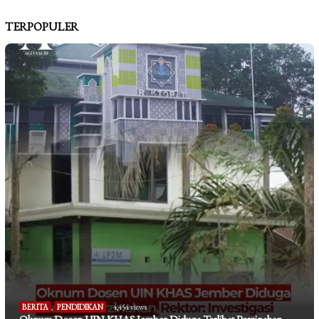
TERPOPULER
BERITA
,
PENDIDIKAN
4,454 views
Oknum Dosen UIN KHAS Jember Diduga Terlibat Perzinahan,