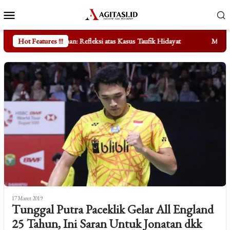
Loncat
Menu
ke
Mobile
konten
Refleksi atas Kasus Taufik Hidayat
Hot Features !!!
Mengungkap Fakta di Balik
17 Maret 2019
Tunggal Putra Paceklik Gelar All England
25 Tahun, Ini Saran Untuk Jonatan dkk