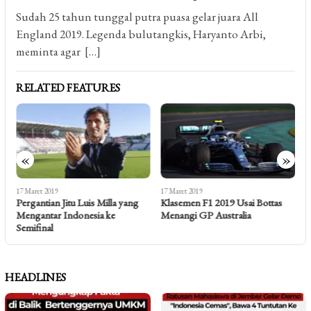
Sudah 25 tahun tunggal putra puasa gelar juara All
England 2019. Legenda bulutangkis, Haryanto Arbi,
meminta agar […]
RELATED FEATURES
«
»
17 Maret 2019
17 Maret 2019
1
r
Pergantian Jitu Luis Milla yang
Klasemen F1 2019 Usai Bottas
T
Mengantar Indonesia ke
Menangi GP Australia
S
Semifinal
HEADLINES