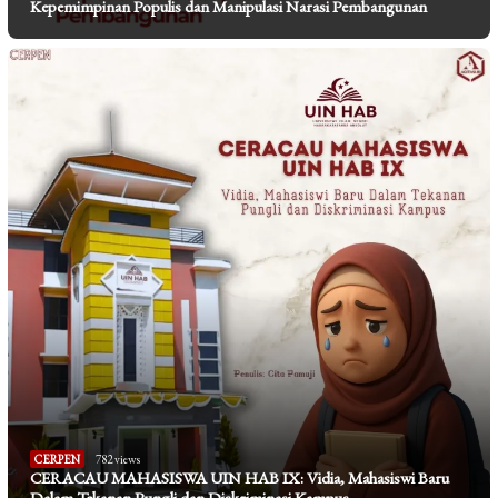
Kepemimpinan Populis dan Manipulasi Narasi Pembangunan
CERPEN
782 views
CERACAU MAHASISWA UIN HAB IX: Vidia, Mahasiswi Baru
Dalam Tekanan Pungli dan Diskriminasi Kampus