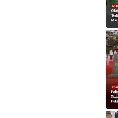
BER
Okn
Terl
Masi
ESA
Poli
Situ
Publ