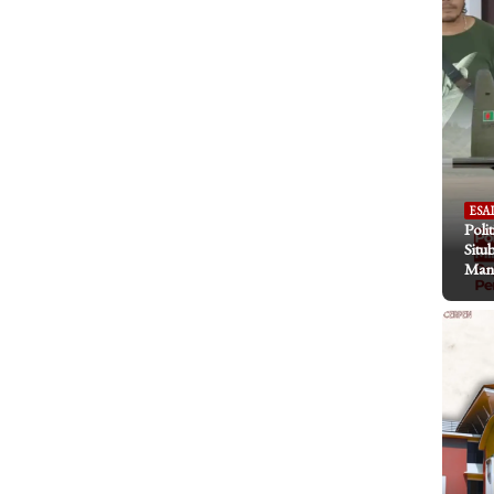
ESA
Poli
Situ
Mani