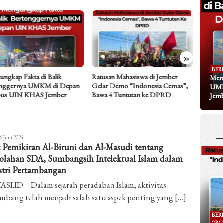
»
BER
an Mahasiswa di Jember
Bertemu Samanera: Titipan Pesan
Dari Ke
Meng
 Demo “Indonesia Cemas”,
di Balik Tema TRISUCI Waisak
Koran y
UMK
 4 Tuntutan ke DPRD
2570 Umat Buddha
Ramainy
Jem
chammad
6 Juni 2024
t Pemikiran Al-Biruni dan Al-Masudi tentang
si
dwan
olahan SDA, Sumbangsih Intelektual Islam dalam
stri Pertambangan
SI.ID – Dalam sejarah peradaban Islam, aktivitas
bang telah menjadi salah satu aspek penting yang […]
BER
ORG