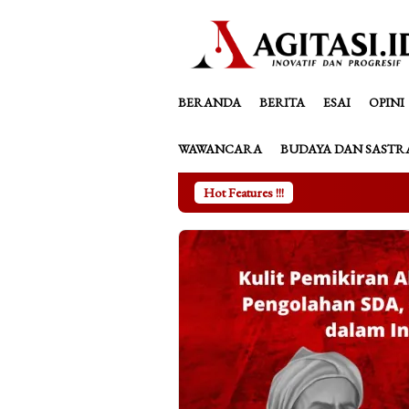
Loncat
tutup
ke
konten
BERANDA
BERITA
ESAI
OPINI
WAWANCARA
BUDAYA DAN SASTR
Hot Features !!!