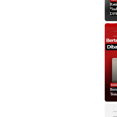
Ratu
“Ind
DP
BER
Bert
Tem