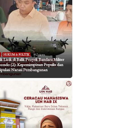
I
,
HUKUM & POLITIK
852 views
tik Licik di Balik Proyek Bandara Militer
bondo (2): Kepemimpinan Populis dan
pulasi Narasi Pembangunan