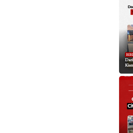
BER
Dari
Kian