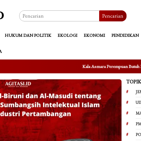
Pencarian
HUKUM DAN POLITIK
EKOLOGI
EKONOMI
PENDIDIKAN
A
Kala Asmara Perempuan Butuh Ruang Aman: Refleksi atas
TOPI
JE
UI
M
PM
PO