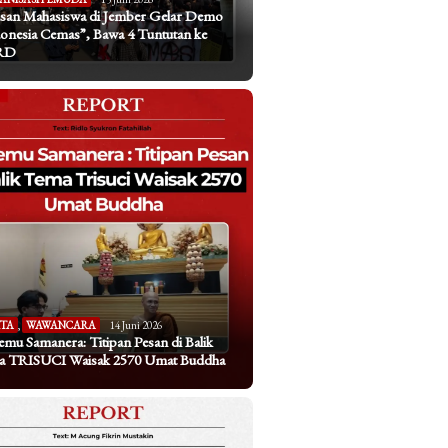
san Mahasiswa di Jember Gelar Demo
onesia Cemas”, Bawa 4 Tuntutan ke
RD
ITA
,
WAWANCARA
14 Juni 2026
emu Samanera: Titipan Pesan di Balik
a TRISUCI Waisak 2570 Umat Buddha