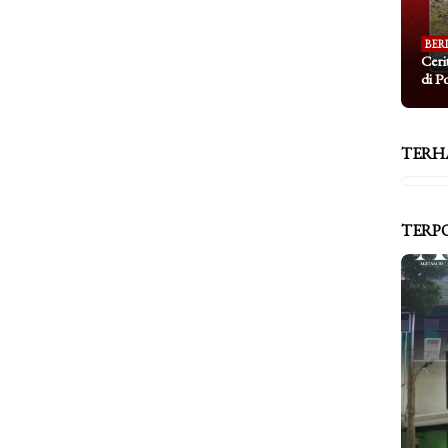
BER
Ceri
di P
TERH
TERP