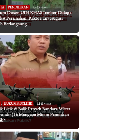
ITA
,
PENDIDIKAN
4,455 views
um Dosen UIN KHAS Jember Diduga
ibat Perzinahan, Rektor: Investigasi
h Berlangsung
I
,
HUKUM & POLITIK
1,141 views
tik Licik di Balik Proyek Bandara Militer
bondo (1): Mengapa Minim Penolakan
ik?