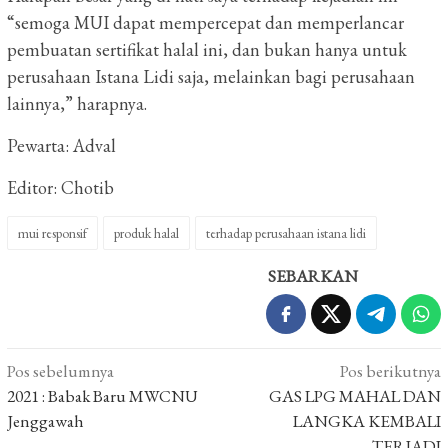
“semoga MUI dapat mempercepat dan memperlancar
pembuatan sertifikat halal ini, dan bukan hanya untuk
perusahaan Istana Lidi saja, melainkan bagi perusahaan
lainnya,” harapnya.
Pewarta: Adval
Editor: Chotib
mui responsif
produk halal
terhadap perusahaan istana lidi
SEBARKAN
Navigasi
Pos sebelumnya
Pos berikutnya
pos
2021 : Babak Baru MWCNU
GAS LPG MAHAL DAN
Jenggawah
LANGKA KEMBALI
TERJADI