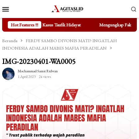
Loncat
Menu
ke
Mobile
konten
as Kasus Taufik Hidayat
Hot Features !!!
Mengungkap Fakta di Balik Bertengge
Beranda
FERDY SAMBO DIVONIS MATI? INGATLAH
INDONESIA ADALAH MABES MAFIA PERADILAN
IMG-20230401-WA0005
Mochammad Samsi Ridwan
1 April 2023
24 views