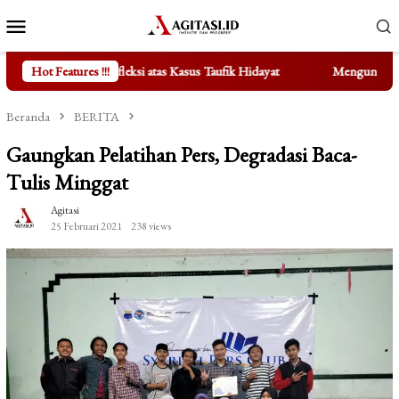
Loncat
Menu
ke
Mobile
konten
atas Kasus Taufik Hidayat
Hot Features !!!
Mengungkap Fakta di Balik Berteng
Beranda
BERITA
Gaungkan Pelatihan Pers, Degradasi Baca-
Tulis Minggat
Agitasi
25 Februari 2021
238 views