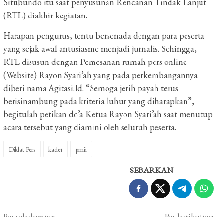
Situbundo itu saat penyusunan Rencanan Tindak Lanjut
(RTL) diakhir kegiatan.
Harapan pengurus, tentu bersenada dengan para peserta
yang sejak awal antusiasme menjadi jurnalis.
Sehingga,
RTL disusun dengan Pemesanan rumah pers online
(Website) Rayon Syari’ah yang pada perkembangannya
diberi nama Agitasi.Id.
“Semoga jerih payah terus
berisinambung pada kriteria luhur yang diharapkan”,
begitulah petikan do’a Ketua Rayon Syari’ah saat menutup
acara tersebut yang diamini oleh seluruh peserta.
Diklat Pers
kader
pmii
SEBARKAN
Navigasi
Pos sebelumnya
Pos berikutnya