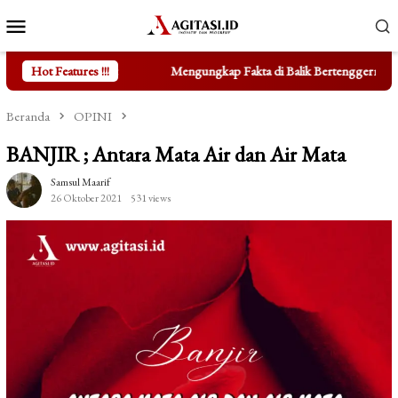
Loncat
Menu
ke
Mobile
konten
Mengungkap Fakta di Balik Bertenggernya UMKM di Depan Kampus
Hot Features !!!
Beranda
OPINI
BANJIR ; Antara Mata Air dan Air Mata
Samsul Maarif
26 Oktober 2021
531 views