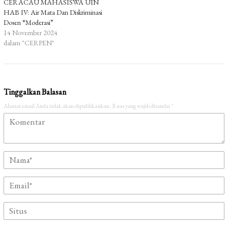
CERACAU MAHASISWA UIN
HAB IV: Air Mata Dan Diskriminasi
Dosen “Moderasi”
14 November 2024
dalam "CERPEN"
Tinggalkan Balasan
Alamat email Anda tidak akan dipublikasikan.
Ruas yang wajib ditandai
*