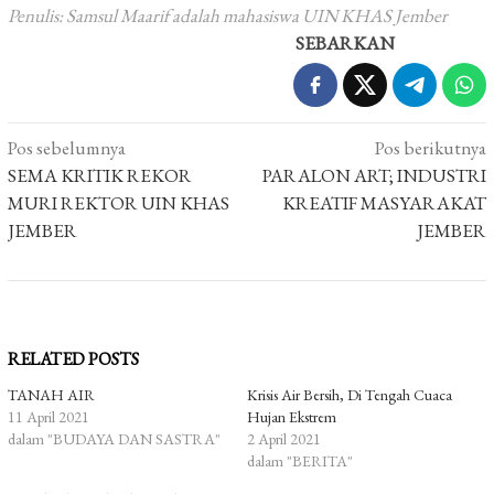
Penulis: Samsul Maarif adalah mahasiswa UIN KHAS Jember
SEBARKAN
Navigasi
Pos sebelumnya
Pos berikutnya
pos
SEMA KRITIK REKOR
PARALON ART; INDUSTRI
MURI REKTOR UIN KHAS
KREATIF MASYARAKAT
JEMBER
JEMBER
RELATED POSTS
TANAH AIR
Krisis Air Bersih, Di Tengah Cuaca
11 April 2021
Hujan Ekstrem
dalam "BUDAYA DAN SASTRA"
2 April 2021
dalam "BERITA"