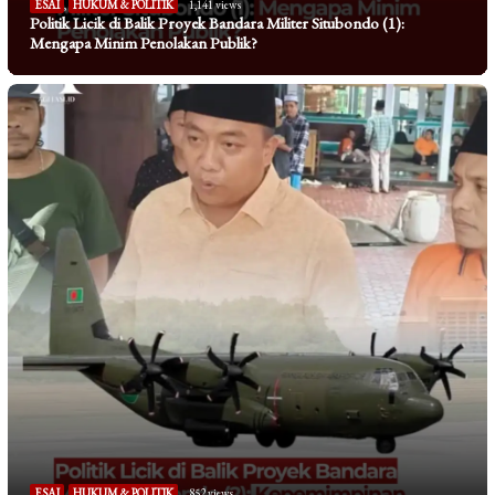
ESAI
,
HUKUM & POLITIK
1,141 views
Politik Licik di Balik Proyek Bandara Militer Situbondo (1):
Mengapa Minim Penolakan Publik?
ESAI
,
HUKUM & POLITIK
852 views